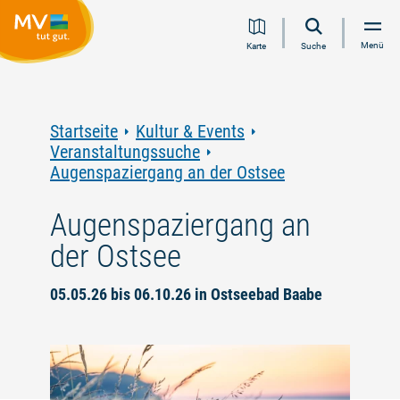
Zum
Zur
Zur
Zum
Menü
Karte
Suche
Inhalt
Navigation
Volltextsuche
Footer
springen
springen
springen
springen
Startseite
Kultur & Events
Veranstaltungssuche
Augenspaziergang an der Ostsee
Augenspaziergang an
der Ostsee
05.05.26 bis 06.10.26 in Ostseebad Baabe