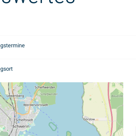
ngstermine
gsort