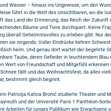
 und Wasser – hinaus ins Ungewisse, um den Wund
Reise führt in die Welt des Unsichtbaren, wo die lus
t das Land der Erinnerung, das Reich der Zukunft
rechenden Bäume und Tiere durchquert. Keine Frag
g überall Geheimnisvolles zu erleben gibt. Nur d
en sie nirgends. Voller Eindrücke kehren Schwest
eßlich heim. Und genau dort wartet der begehrte G
nbare Taube, deren Gefieder in leuchtendem Blau er
den Wert von Freundschaft und Mitgefühl erkennen
Schnee fällt und das Weihnachtsfest, da alles viell
r, bestimmt gleich beginnt.
rin Patricija Katica Bronić studierte Theater und 
Bayreuth und der Université Paris 1 Panthéon-Sorb
hre Arbeiten für junges Publikum wie Erwachsene s