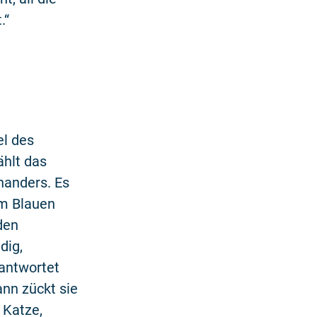
.“
el des
ählt das
nanders. Es
em Blauen
 den
dig,
antwortet
nn zückt sie
 Katze,