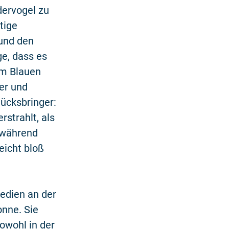
ervogel zu
tige
 und den
e, dass es
em Blauen
er und
lücksbringer:
strahlt, als
 während
eicht bloß
Medien an der
onne. Sie
owohl in der