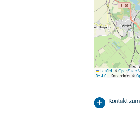
Leaflet
|
©
OpenStreet
BY 4.0
) | Kartendaten ©
O
Kontakt zum