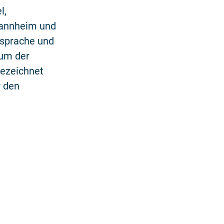
l,
Mannheim und
dsprache und
ium der
gezeichnet
r den