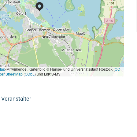
Map
-Mitwirkende, Kartenbild © Hanse- und Universitätsstadt Rostock (
CC
penStreetMap
(
ODbL
) und LkKfS-MV
 Veranstalter