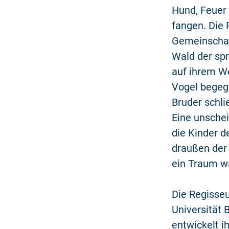
Hund, Feuer
fangen. Die 
Gemeinschaf
Wald der sp
auf ihrem We
Vogel begegn
Bruder schli
Eine unschei
die Kinder 
draußen der 
ein Traum wa
Die Regisseu
Universität 
entwickelt i