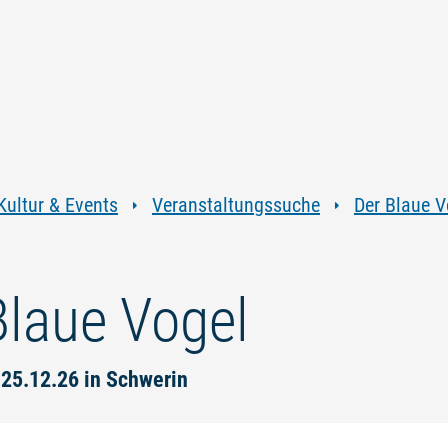
Zum
Zur
Zur
Zum
Inhalt
Navigation
Volltextsuche
Footer
springen
springen
springen
springen
Kultur & Events
Veranstaltungssuche
Der Blaue V
Blaue Vogel
 25.12.26 in Schwerin