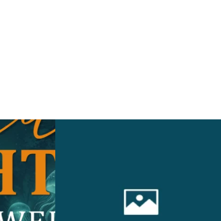
Weiterlesen: "WILD LIGHTS Zoo Schwerin 09.10.
führung Schwerin"