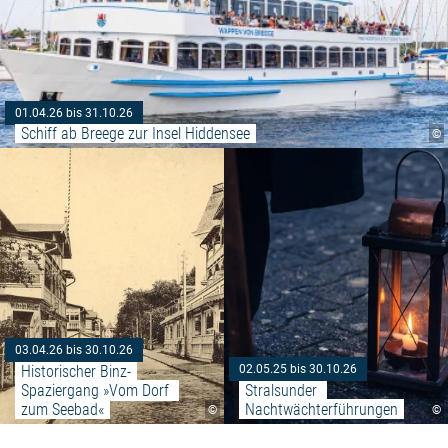
01.04.26 bis 31.10.26
Schiff ab Breege zur Insel Hiddensee
©
Weiterlesen: "Historischer Bin
03.04.26 bis 30.10.26
Historischer Binz-
02.05.25 bis 30.10.26
Spaziergang »Vom Dorf 
Stralsunder 
zum Seebad«
Nachtwächterführungen
©
©