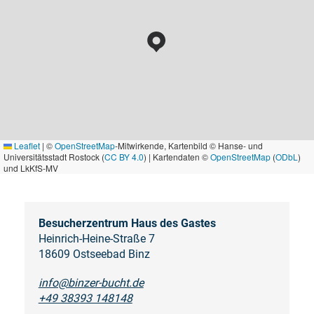
Leaflet
|
©
OpenStreetMap
-Mitwirkende, Kartenbild © Hanse- und
Universitätsstadt Rostock (
CC BY 4.0
) | Kartendaten ©
OpenStreetMap
(
ODbL
)
und LkKfS-MV
Besucherzentrum Haus des Gastes
Heinrich-Heine-Straße 7
18609 Ostseebad Binz
info@binzer-bucht.de
+49 38393 148148