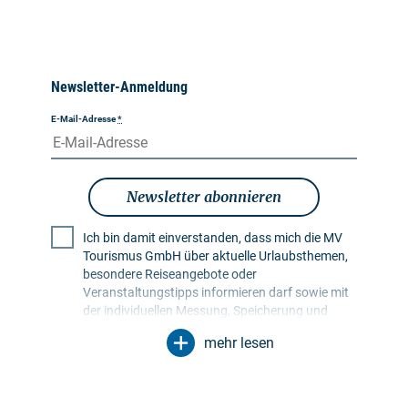
Newsletter-Anmeldung
E-Mail-Adresse
*
Newsletter abonnieren
Ich bin damit einverstanden, dass mich die MV
Tourismus GmbH über aktuelle Urlaubsthemen,
besondere Reiseangebote oder
Veranstaltungstipps informieren darf sowie mit
der individuellen Messung, Speicherung und
Auswertung von Öffnungs- und Klickraten in
mehr lesen
Empfängerprofilen zu Zwecken der Gestaltung
künftiger Newsletter. Meine Daten werden
ausschließlich zu diesem Zweck genutzt.
Insbesondere erfolgt keine Weitergabe an