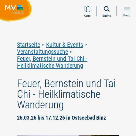
Zum
Zur
Zur
Zum
Menü
Karte
Suche
Inhalt
Navigation
Volltextsuche
Footer
springen
springen
springen
springen
Startseite
Kultur & Events
Veranstaltungssuche
Feuer, Bernstein und Tai Chi -
Heilklimatische Wanderung
Feuer, Bernstein und Tai
Chi - Heilklimatische
Wanderung
26.03.26 bis 17.12.26 in Ostseebad Binz