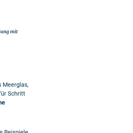
dung mit
s Meerglas,
für Schritt
ne
e Beispiele