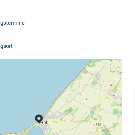
ngstermine
gsort