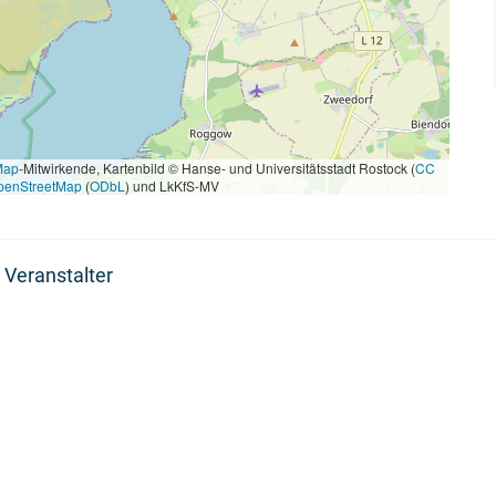
Map
-Mitwirkende, Kartenbild © Hanse- und Universitätsstadt Rostock (
CC
penStreetMap
(
ODbL
) und LkKfS-MV
 Veranstalter