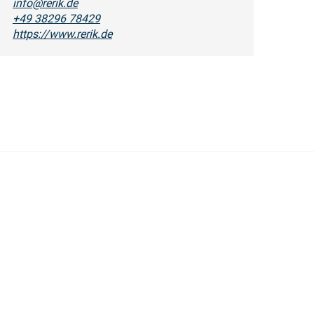
info@rerik.de
+49 38296 78429
https://www.rerik.de