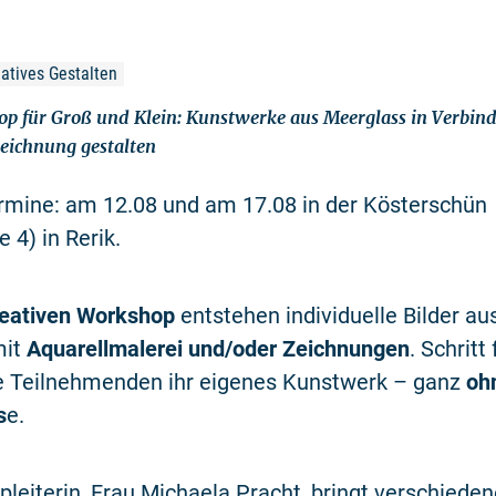
atives Gestalten
p für Groß und Klein: Kunstwerke aus Meerglass in Verbin
eichnung gestalten
rmine: am 12.08 und am 17.08 in der Kösterschün
 4) in Rerik.
eativen Workshop
entstehen individuelle Bilder au
mit
Aquarellmalerei und/oder Zeichnungen
. Schritt 
ie Teilnehmenden ihr eigenes Kunstwerk – ganz
oh
s
e.
leiterin, Frau Michaela Pracht, bringt verschieden