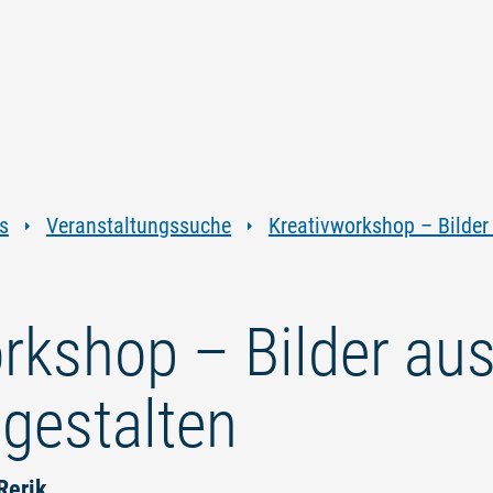
Zum
Zur
Zur
Zum
Inhalt
Navigation
Volltextsuche
Footer
springen
springen
springen
springen
s
Veranstaltungssuche
Kreativworkshop – Bilder
rkshop – Bilder au
gestalten
Rerik