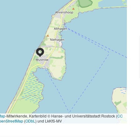
Map
-Mitwirkende, Kartenbild © Hanse- und Universitätsstadt Rostock (
CC
penStreetMap
(
ODbL
) und LkKfS-MV