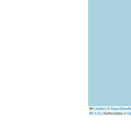
Leaflet
|
©
OpenStreet
BY 4.0
) | Kartendaten ©
O