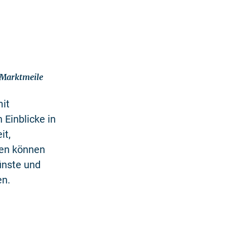
 Marktmeile
mit
Einblicke in
it,
nen können
ünste und
en.