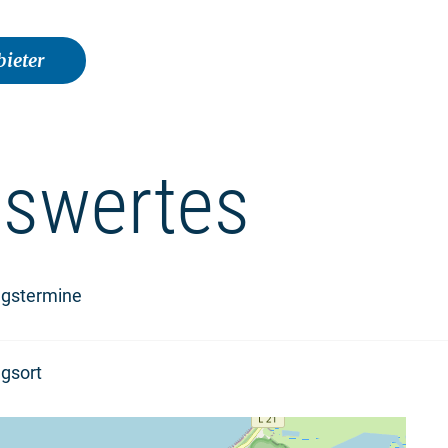
ieter
swertes
ngstermine
gsort