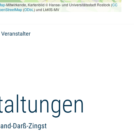
Map
-Mitwirkende, Kartenbild © Hanse- und Universitätsstadt Rostock (
CC
penStreetMap
(
ODbL
) und LkKfS-MV
 Veranstalter
taltungen
land-Darß-Zingst