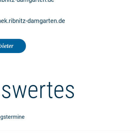
hek.ribnitz-damgarten.de
ieter
swertes
ngstermine