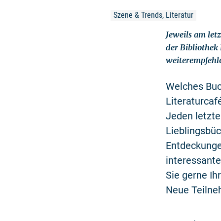
Szene & Trends, Literatur
Jeweils am let
der Bibliothek 
weiterempfehl
Welches Buch
Literaturcaf
Jeden letzt
Lieblingsbüc
Entdeckunge
interessant
Sie gerne Ih
Neue Teilne