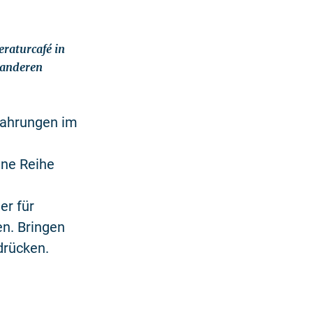
eraturcafé in
e anderen
rfahrungen im
ine Reihe
er für
n. Bringen
drücken.