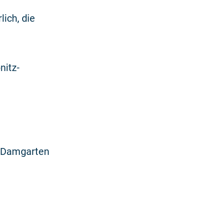
ich, die
nitz-
z-Damgarten