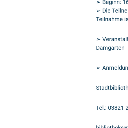
➢ Beginn: 1
➢ Die Teilne
Teilnahme is
➢ Veranstalt
Damgarten
➢ Anmeldung
Stadtbibliot
Tel.: 03821-
bibliothek@