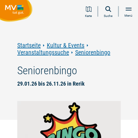
Zum
Zur
Zur
Zum
Menü
Karte
Suche
Inhalt
Navigation
Volltextsuche
Footer
springen
springen
springen
springen
Startseite
Kultur & Events
Veranstaltungssuche
Seniorenbingo
Seniorenbingo
29.01.26 bis 26.11.26 in Rerik