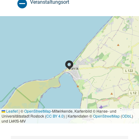
Veranstaltungsort
Leaflet
|
©
OpenStreetMap
-Mitwirkende, Kartenbild © Hanse- und
Universitätsstadt Rostock (
CC BY 4.0
) | Kartendaten ©
OpenStreetMap
(
ODbL
)
und LkKfS-MV