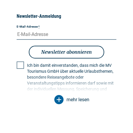
Newsletter-Anmeldung
E-Mail-Adresse
*
Newsletter abonnieren
Ich bin damit einverstanden, dass mich die MV
Tourismus GmbH über aktuelle Urlaubsthemen,
besondere Reiseangebote oder
Veranstaltungstipps informieren darf sowie mit
der individuellen Messung, Speicherung und
Auswertung von Öffnungs- und Klickraten in
mehr lesen
Empfängerprofilen zu Zwecken der Gestaltung
künftiger Newsletter. Meine Daten werden
ausschließlich zu diesem Zweck genutzt.
Insbesondere erfolgt keine Weitergabe an
unbefugte Dritte. Mir ist bekannt, dass ich meine
Einwilligung jederzeit mit Wirkung für die Zukunft