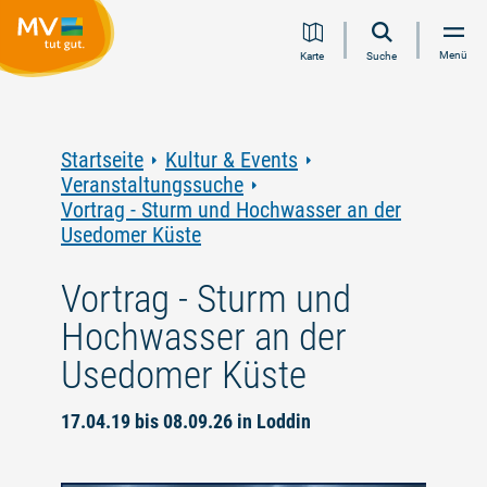
Zum
Zur
Zur
Zum
Menü
Karte
Suche
Inhalt
Navigation
Volltextsuche
Footer
springen
springen
springen
springen
Startseite
Kultur & Events
Veranstaltungssuche
Vortrag - Sturm und Hochwasser an der
Usedomer Küste
Vortrag - Sturm und
Hochwasser an der
Usedomer Küste
17.04.19 bis 08.09.26 in Loddin