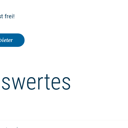
t frei!
ieter
swertes