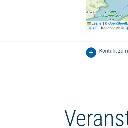
Leaflet
|
©
OpenStreet
BY 4.0
) | Kartendaten ©
O
Kontakt zum
Verans