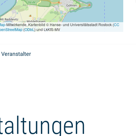
Map
-Mitwirkende, Kartenbild © Hanse- und Universitätsstadt Rostock (
CC
penStreetMap
(
ODbL
) und LkKfS-MV
 Veranstalter
taltungen