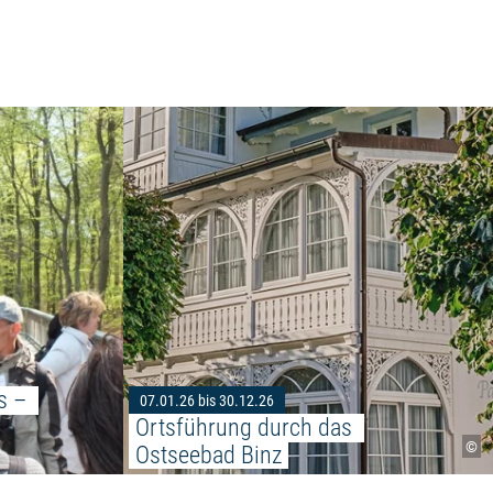
Weiterlesen: "Über den Horizont hinaus – Ent
"
s – 
07.01.26 bis 30.12.26
Ortsführung durch das 
©
Ostseebad Binz