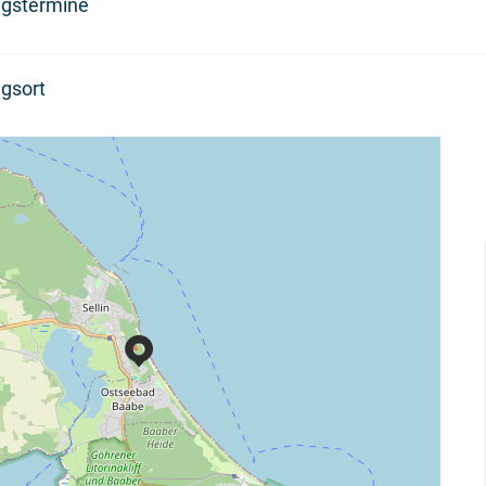
ngstermine
gsort