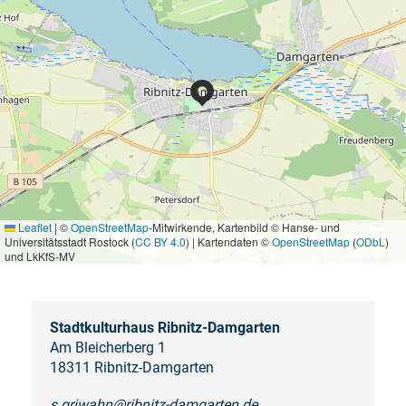
Leaflet
|
©
OpenStreetMap
-Mitwirkende, Kartenbild © Hanse- und
Universitätsstadt Rostock (
CC BY 4.0
) | Kartendaten ©
OpenStreetMap
(
ODbL
)
und LkKfS-MV
Stadtkulturhaus Ribnitz-Damgarten
Am Bleicherberg 1
18311 Ribnitz-Damgarten
s.griwahn@ribnitz-damgarten.de