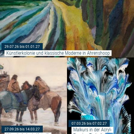
29.07.26 bis 01.01.27
Künstlerkolonie und klassische Moderne in Ahrenshoop
Weiterlesen: "Künstlerkolonie Ka
07.03.26 bis 07.02.27
Malkurs in der Acryl-
27.09.26 bis 14.03.27