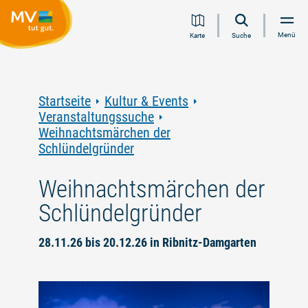
Zum
Zur
Zur
Zum
Menü
Karte
Suche
Inhalt
Navigation
Volltextsuche
Footer
springen
springen
springen
springen
Startseite
Kultur & Events
Veranstaltungssuche
Weihnachtsmärchen der
Schlündelgründer
Weihnachtsmärchen der
Schlündelgründer
28.11.26 bis 20.12.26 in Ribnitz-Damgarten