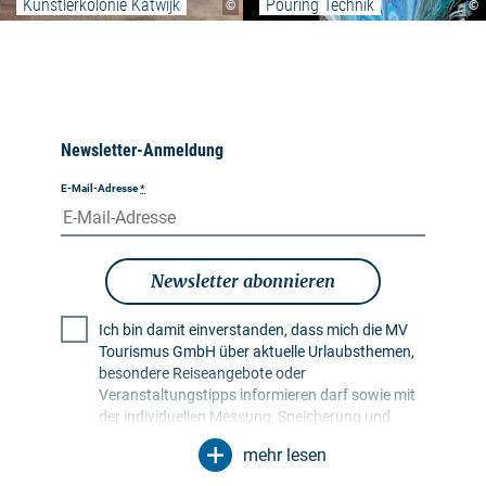
Künstlerkolonie Katwijk
Pouring Technik
©
©
Newsletter-Anmeldung
E-Mail-Adresse
*
Newsletter abonnieren
Ich bin damit einverstanden, dass mich die MV
Tourismus GmbH über aktuelle Urlaubsthemen,
besondere Reiseangebote oder
Veranstaltungstipps informieren darf sowie mit
der individuellen Messung, Speicherung und
Auswertung von Öffnungs- und Klickraten in
mehr lesen
Empfängerprofilen zu Zwecken der Gestaltung
künftiger Newsletter. Meine Daten werden