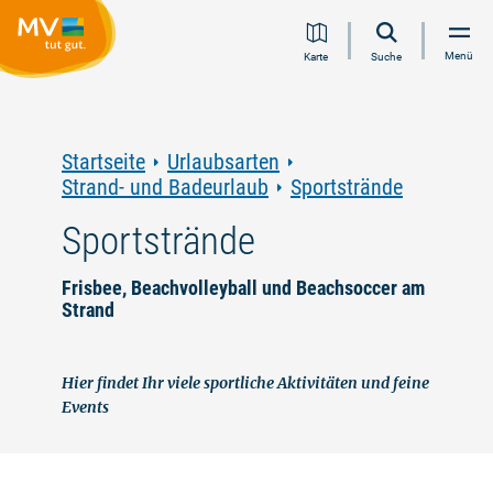
Zum
Zur
Zur
Zum
Menü
Karte
Suche
Inhalt
Navigation
Volltextsuche
Footer
springen
springen
springen
springen
Startseite
Urlaubsarten
Strand- und Badeurlaub
Sportstrände
Sportstrände
Frisbee, Beachvolleyball und Beachsoccer am
Strand
Hier findet Ihr viele sportliche Aktivitäten und feine
Events
©