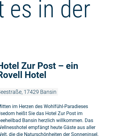
 es in der
Weiterlesen
Hotel Zur Post – ein
Rovell Hotel
eestraße, 17429 Bansin
itten im Herzen des Wohlfühl-Paradieses
sedom heißt Sie das Hotel Zur Post im
eeheilbad Bansin herzlich willkommen. Das
ellnesshotel empfängt heute Gäste aus aller
elt, die die Naturschönheiten der Sonneninsel,