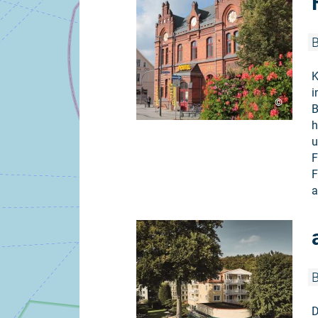
B
K
i
©
B
h
u
F
F
a
B
D