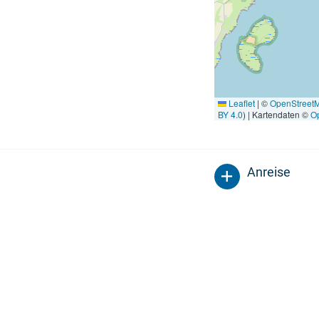
Leaflet
|
©
OpenStreet
BY 4.0
) | Kartendaten ©
O
Anreise