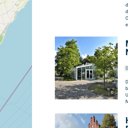
d
d
O
e
B
D
b
©
U
N