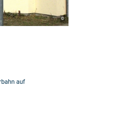
©
rbahn auf