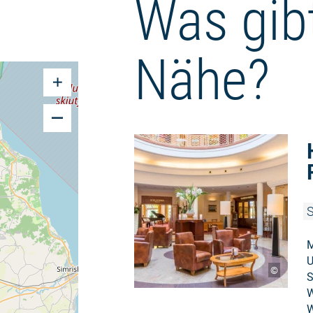
Was gibt
Nähe?
S
M
U
©
S
W
W