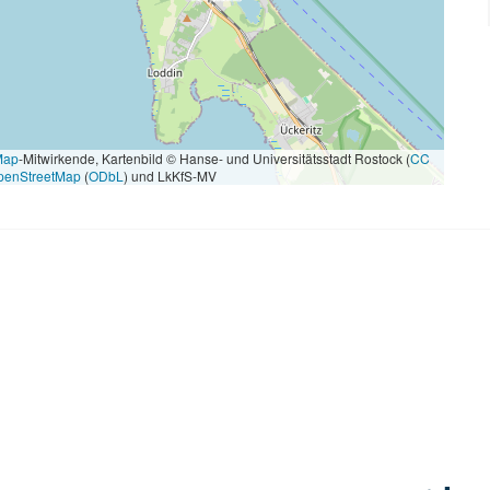
Map
-Mitwirkende, Kartenbild © Hanse- und Universitätsstadt Rostock (
CC
penStreetMap
(
ODbL
) und LkKfS-MV