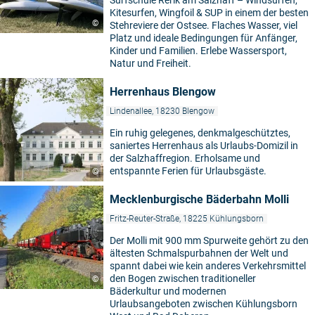
Surfschule Rerik am Salzhaff – Windsurfen,
Kitesurfen, Wingfoil & SUP in einem der besten
©
Stehreviere der Ostsee. Flaches Wasser, viel
Platz und ideale Bedingungen für Anfänger,
Kinder und Familien. Erlebe Wassersport,
Natur und Freiheit.
Herrenhaus Blengow
Lindenallee, 18230 Blengow
Ein ruhig gelegenes, denkmalgeschütztes,
saniertes Herrenhaus als Urlaubs-Domizil in
der Salzhaffregion. Erholsame und
entspannte Ferien für Urlaubsgäste.
©
Mecklenburgische Bäderbahn Molli
Fritz-Reuter-Straße, 18225 Kühlungsborn
Der Molli mit 900 mm Spurweite gehört zu den
ältesten Schmalspurbahnen der Welt und
spannt dabei wie kein anderes Verkehrsmittel
den Bogen zwischen traditioneller
©
Bäderkultur und modernen
Urlaubsangeboten zwischen Kühlungsborn