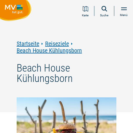
Zum
Zur
Zur
Zum
Menü
Karte
Suche
Inhalt
Navigation
Volltextsuche
Footer
springen
springen
springen
springen
Startseite
Reiseziele
Beach House Kühlungsborn
Beach House
Kühlungsborn