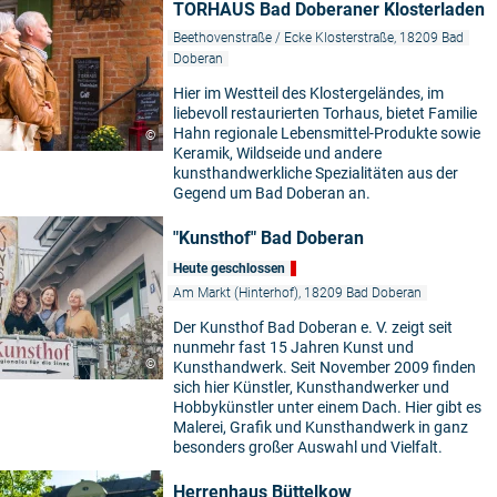
TORHAUS Bad Doberaner Klosterladen
Beethovenstraße / Ecke Klosterstraße, 18209 Bad
Doberan
Hier im Westteil des Klostergeländes, im
liebevoll restaurierten Torhaus, bietet Familie
Hahn regionale Lebensmittel-Produkte sowie
©
Keramik, Wildseide und andere
kunsthandwerkliche Spezialitäten aus der
Gegend um Bad Doberan an.
"Kunsthof" Bad Doberan
Heute geschlossen
Am Markt (Hinterhof), 18209 Bad Doberan
Der Kunsthof Bad Doberan e. V. zeigt seit
nunmehr fast 15 Jahren Kunst und
©
Kunsthandwerk. Seit November 2009 finden
sich hier Künstler, Kunsthandwerker und
Hobbykünstler unter einem Dach. Hier gibt es
Malerei, Grafik und Kunsthandwerk in ganz
besonders großer Auswahl und Vielfalt.
Herrenhaus Büttelkow