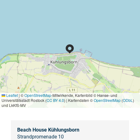
Leaflet
|
©
OpenStreetMap
-Mitwirkende, Kartenbild © Hanse- und
Universitätsstadt Rostock (
CC BY 4.0
) | Kartendaten ©
OpenStreetMap
(
ODbL
)
und LkKfS-MV
Beach House Kühlungsborn
Strandpromenade 10