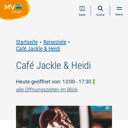
Zum
Zur
Zur
Zum
Menü
Karte
Suche
Inhalt
Navigation
Volltextsuche
Footer
springen
springen
springen
springen
Startseite
Reiseziele
Café Jackle & Heidi
Café Jackle & Heidi
Heute geöffnet von: 13:00 - 17:30
alle Öffnungszeiten im Blick