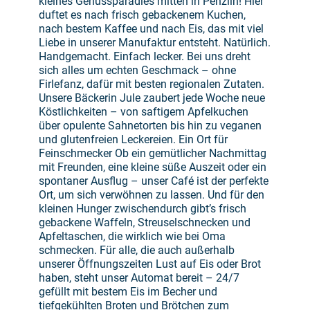
kleines Genussparadies mitten in Penzlin! Hier
duftet es nach frisch gebackenem Kuchen,
nach bestem Kaffee und nach Eis, das mit viel
Liebe in unserer Manufaktur entsteht. Natürlich.
Handgemacht. Einfach lecker. Bei uns dreht
sich alles um echten Geschmack – ohne
Firlefanz, dafür mit besten regionalen Zutaten.
Unsere Bäckerin Jule zaubert jede Woche neue
Köstlichkeiten – von saftigem Apfelkuchen
über opulente Sahnetorten bis hin zu veganen
und glutenfreien Leckereien. Ein Ort für
Feinschmecker Ob ein gemütlicher Nachmittag
mit Freunden, eine kleine süße Auszeit oder ein
spontaner Ausflug – unser Café ist der perfekte
Ort, um sich verwöhnen zu lassen. Und für den
kleinen Hunger zwischendurch gibt’s frisch
gebackene Waffeln, Streuselschnecken und
Apfeltaschen, die wirklich wie bei Oma
schmecken. Für alle, die auch außerhalb
unserer Öffnungszeiten Lust auf Eis oder Brot
haben, steht unser Automat bereit – 24/7
gefüllt mit bestem Eis im Becher und
tiefgekühlten Broten und Brötchen zum