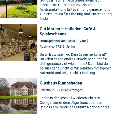
Gut übernachten. Gut unterhalten. Gut
erholen. Im Gutshaus Gevezin könnt Ihr
Achtsamkeit und Entspannung genießen und
zugleich Raum für Erholung und Unterhaltung
©
finden.
Gut Marihn – Hofladen, Café &
Spielescheune
Heute geöffnet von: 10:00 - 17:00
Rosenallee, 17219 Marihn
Du willst wissen wo Dein Essen herkommt?
©
Du liebst es regional? Tierwohl bedeutet für
dich genauso viel, wie für uns? Dann bist du
bei uns genau richtig! Wir punkten mit eigener
Aufzucht und artgerechter Haltung.
Gutshaus Rumpshagen
Parkstraße, 17219 Ankershagen
Ferien in der liebevoll wiedererrichteten
Gutsgärtnerei, dem Jägerhaus oder dem
Schloss am Rande des Müritz-Nationalparks.
©