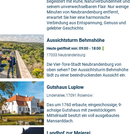
begeistert mit Ruhe, Naturverbundenheit und
seinem unverwechselbaren Flair. Nur wenige
Minuten von Neubrandenburg entfernt,
erwartet Sie hier eine harmonische
Verbindung aus Entspannung, Genuss und
gelebter Geschichte.
Aussichtsturm Behmshöhe
Heute geöffnet von: 09:00 - 18:00
17033 Neubrandenburg
Die Vier-Tore-Stadt Neubrandenburg von
oben sehen? Der Aussichtsturm Behmshöhe
©
lädt zu einer beeindruckenden Aussicht ein.
Gutshaus Luplow
Lindenallee, 17091 Rosenow
Das um 1760 erbaute, eingeschossige, 9-
achsige Gutshaus mit zweistöckigem
Mittelrisalit besitzt ein voll ausgebautes
Mansarddach.
©
Landhof zur Meierei