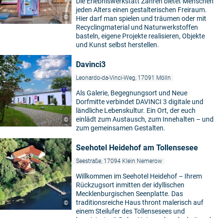
Die Erlebniswerkstatt Zahren bietet Menschen
jeden Alters einen gestalterischen Freiraum.
©
Hier darf man spielen und träumen oder mit
Recyclingmaterial und Naturwerkstoffen
basteln, eigene Projekte realisieren, Objekte
und Kunst selbst herstellen.
Davinci3
Leonardo-da-Vinci-Weg, 17091 Mölln
Als Galerie, Begegnungsort und Neue
Dorfmitte verbindet DAVINCI 3 digitale und
ländliche Lebenskultur. Ein Ort, der euch
einlädt zum Austausch, zum Innehalten – und
©
zum gemeinsamen Gestalten.
Seehotel Heidehof am Tollensesee
Seestraße, 17094 Klein Nemerow
Willkommen im Seehotel Heidehof – Ihrem
Rückzugsort inmitten der idyllischen
Mecklenburgischen Seenplatte. Das
traditionsreiche Haus thront malerisch auf
©
einem Steilufer des Tollensesees und