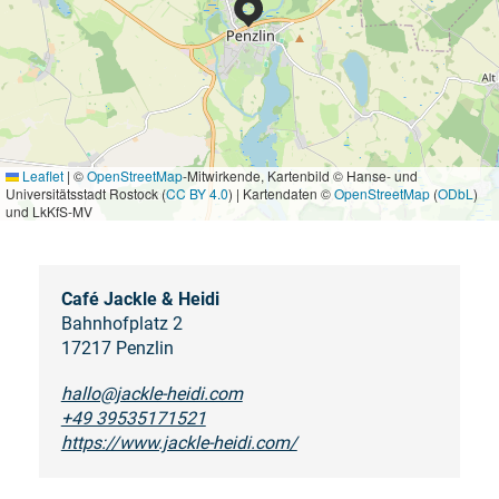
Leaflet
|
©
OpenStreetMap
-Mitwirkende, Kartenbild © Hanse- und
Universitätsstadt Rostock (
CC BY 4.0
) | Kartendaten ©
OpenStreetMap
(
ODbL
)
und LkKfS-MV
Café Jackle & Heidi
Bahnhofplatz 2
17217 Penzlin
hallo@jackle-heidi.com
+49 39535171521
https://www.jackle-heidi.com/