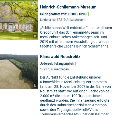
Heinrich-Schliemann-Museum
Heute geöffnet von: 10:00 - 18:00
Lindenallee, 17219 Ankershagen
„Schliemanns Welt entdecken“ – unter diesem
Credo führt das Schliemann-Museum im
©
mecklenburgischen Ankershagen seit Juni
2019 mit einer neuen Ausstellung durch das
facettenreiche Leben Heinrich Schliemanns.
Klimawald Neustrelitz
Jederzeit frei zugänglich
17237 Blumenhagen
Der Auftakt für die Entstehung unserer
Klimawälder in Mecklenburg-Vorpommern
©
fand am 28. November 2007 in der Nähe von
Neustrelitz statt, wo auf einer Fläche von ca.
2.000 m² die ersten 100 Traubeneichen
gepflanzt wurden. Die Finanzierung erfolgte
durch den Bahnreisespezialisten Ameropa
sowie den Tagungspool MeetMV des
Tourismusverbandes MV über den Kauf der