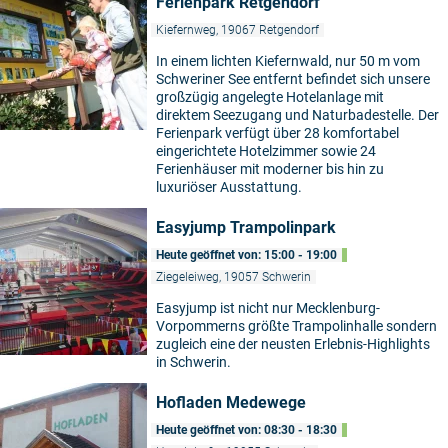
Ferienpark Retgendorf
Kiefernweg, 19067 Retgendorf
In einem lichten Kiefernwald, nur 50 m vom
Schweriner See entfernt befindet sich unsere
großzügig angelegte Hotelanlage mit
direktem Seezugang und Naturbadestelle. Der
Ferienpark verfügt über 28 komfortabel
eingerichtete Hotelzimmer sowie 24
Ferienhäuser mit moderner bis hin zu
luxuriöser Ausstattung.
Easyjump Trampolinpark
Heute geöffnet von: 15:00 - 19:00
Ziegeleiweg, 19057 Schwerin
Easyjump ist nicht nur Mecklenburg-
Vorpommerns größte Trampolinhalle sondern
zugleich eine der neusten Erlebnis-Highlights
in Schwerin.
Hofladen Medewege
Heute geöffnet von: 08:30 - 18:30