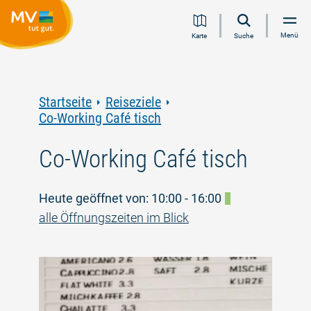
Zum
Zur
Zur
Zum
Menü
Karte
Suche
Inhalt
Navigation
Volltextsuche
Footer
springen
springen
springen
springen
Startseite
Reiseziele
Co-Working Café tisch
Co-Working Café tisch
Heute geöffnet von: 10:00 - 16:00
alle Öffnungszeiten im Blick