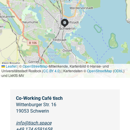
Leaflet
|
©
OpenStreetMap
-Mitwirkende, Kartenbild © Hanse- und
Universitätsstadt Rostock (
CC BY 4.0
) | Kartendaten ©
OpenStreetMap
(
ODbL
)
und LkKfS-MV
Co-Working Café tisch
Wittenburger Str. 16
19053 Schwerin
info@tisch.space
+49 174 6591658