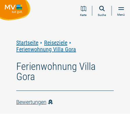
Zum
Zur
Zur
Zum
Menü
Karte
Suche
Inhalt
Navigation
Volltextsuche
Footer
springen
springen
springen
springen
Startseite
Reiseziele
Ferienwohnung Villa Gora
Ferienwohnung Villa
Gora
Bewertungen