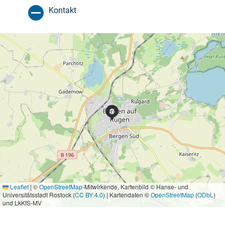
Kontakt
Leaflet
|
©
OpenStreetMap
-Mitwirkende, Kartenbild © Hanse- und
Universitätsstadt Rostock (
CC BY 4.0
) | Kartendaten ©
OpenStreetMap
(
ODbL
)
und LkKfS-MV