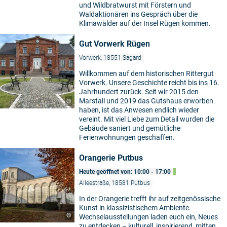
und Wildbratwurst mit Förstern und
Waldaktionären ins Gespräch über die
Klimawälder auf der Insel Rügen kommen.
Gut Vorwerk Rügen
Vorwerk, 18551 Sagard
Willkommen auf dem historischen Rittergut
Vorwerk. Unsere Geschichte reicht bis ins 16.
Jahrhundert zurück. Seit wir 2015 den
Marstall und 2019 das Gutshaus erworben
©
haben, ist das Anwesen endlich wieder
vereint. Mit viel Liebe zum Detail wurden die
Gebäude saniert und gemütliche
Ferienwohnungen geschaffen.
Orangerie Putbus
Heute geöffnet von: 10:00 - 17:00
Alleestraße, 18581 Putbus
In der Orangerie trefft ihr auf zeitgenössische
Kunst in klassizistischem Ambiente.
©
Wechselausstellungen laden euch ein, Neues
zu entdecken – kulturell, inspirierend, mitten