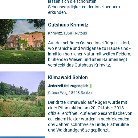
lassen sich die schönsten
Sehenswürdigkeiten der Insel bequem
erkunden.
Gutshaus Krimvitz
Krimvitz, 18581 Putbus
Auf der schönen Ostsee-Insel Rügen – dort,
wo Kraniche und Wildgänse zu Hause sind -
inmitten herrlicher Natur mit weiten Feldern,
blühenden Wiesen und alten Bäumen liegt
versteckt das Gutshaus Krimvitz.
Klimawald Sehlen
Jederzeit frei zugänglich
Grüner Weg, 18528 Sehlen
Der dritte Klimawald auf Rügen wurde mit
einer Pflanzaktion am 20. Oktober 2018
offiziell eröffnet. Auf einer Gesamtfläche von
ca. einem Hektar wurden in nachfolgenden
drei Jahren schrittweise Linde, Flatterulme
und Waldrandgehölze gepflanzt.