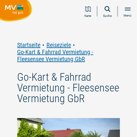
Zum
Zur
Zur
Zum
Menü
Karte
Suche
Inhalt
Navigation
Volltextsuche
Footer
springen
springen
springen
springen
Startseite
Reiseziele
Go-Kart & Fahrrad Vermietung -
Fleesensee Vermietung GbR
Go-Kart & Fahrrad
Vermietung - Fleesensee
Vermietung GbR