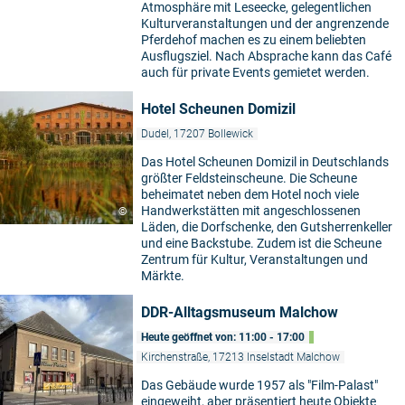
Atmosphäre mit Leseecke, gelegentlichen
Kulturveranstaltungen und der angrenzende
Pferdehof machen es zu einem beliebten
Ausflugsziel. Nach Absprache kann das Café
auch für private Events gemietet werden.
Hotel Scheunen Domizil
Dudel, 17207 Bollewick
Das Hotel Scheunen Domizil in Deutschlands
größter Feldsteinscheune. Die Scheune
beheimatet neben dem Hotel noch viele
Handwerkstätten mit angeschlossenen
©
Läden, die Dorfschenke, den Gutsherrenkeller
und eine Backstube. Zudem ist die Scheune
Zentrum für Kultur, Veranstaltungen und
Märkte.
DDR-Alltagsmuseum Malchow
Heute geöffnet von: 11:00 - 17:00
Kirchenstraße, 17213 Inselstadt Malchow
Das Gebäude wurde 1957 als "Film-Palast"
eingeweiht, aber präsentiert heute Objekte