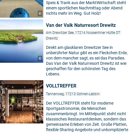
Speis & Trank aus der MarktWirtschaft steht
einem sportlichen Nachmittag oder Abend
nichts mehr im Weg. Gut Holz!
©
Van der Valk Naturresort Drewitz
Am Drewitzer See, 17214 Nossentiner Hütte OT
Drewitz
Direkt am glasklaren Drewitzer See in
unberührter Natur gibt es ein Fleckchen Erde,
von dem mancher sagt, es sei das Paradies.
©
Das Van der Valk Naturresort Drewitz ist wie
geschaffen für den schönsten Tag des
Lebens.
VOLLTREFFER
Tannenweg, 17213 Göhren-Lebbin
Der VOLLTREFFER steht für moderne
Sportgastronomie, die Menschen
zusammenbringt. Im Mittelpunkt steht nicht
klassisches Restaurantdenken, sondern das
©
gemeinsame Erleben von Zeit. Große Platten,
flexible Sharing-Angebote und unkomplizierte