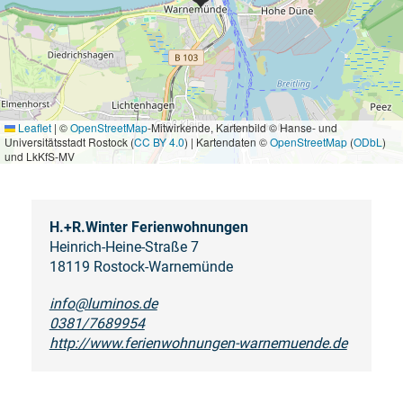
Leaflet
|
©
OpenStreetMap
-Mitwirkende, Kartenbild © Hanse- und
Universitätsstadt Rostock (
CC BY 4.0
) | Kartendaten ©
OpenStreetMap
(
ODbL
)
und LkKfS-MV
H.+R.Winter Ferienwohnungen
Heinrich-Heine-Straße 7
18119 Rostock-Warnemünde
info@luminos.de
0381/7689954
http://www.ferienwohnungen-warnemuende.de