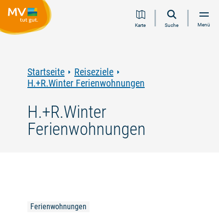
Zum
Zur
Zur
Zum
Menü
Karte
Suche
Inhalt
Navigation
Volltextsuche
Footer
springen
springen
springen
springen
Startseite
Reiseziele
H.+R.Winter Ferienwohnungen
H.+R.Winter
Ferienwohnungen
Ferienwohnungen