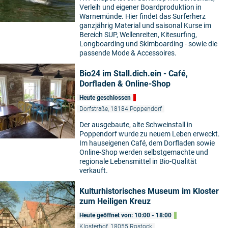
Verleih und eigener Boardproduktion in
Warnemünde. Hier findet das Surferherz
ganzjährig Material und saisonal Kurse im
Bereich SUP, Wellenreiten, Kitesurfing,
Longboarding und Skimboarding - sowie die
passende Mode & Accessoires.
Bio24 im Stall.dich.ein - Café,
Dorfladen & Online-Shop
Heute geschlossen
Dorfstraße, 18184 Poppendorf
Der ausgebaute, alte Schweinstall in
Poppendorf wurde zu neuem Leben erweckt.
Im hauseigenen Café, dem Dorfladen sowie
Online-Shop werden selbstgemachte und
regionale Lebensmittel in Bio-Qualität
verkauft.
Kulturhistorisches Museum im Kloster
zum Heiligen Kreuz
Heute geöffnet von: 10:00 - 18:00
Klosterhof, 18055 Rostock