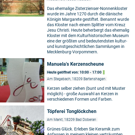
Das ehemalige Zisterzienser-Nonnenkloster
©
wurde im Jahre 1270 durch die dänische
Königin Margarete gestiftet. Benannt wurde
das Kloster nach einem Splitter vom Kreuz
Jesu Christi. Heute beherbergt das ehemalig
Kloster mit dem Kulturhistorischen Museum
eine der größten und bedeutendsten kultur-
und kunstgeschichtlichen Sammlungen in
Mecklenburg-Vorpommern.
Manuela's Kerzenscheune
Heute geöffnet von: 10:00 - 17:00
Am Stegebach, 18209 Bartenshagen
Kerzen selber ziehen (bunt und mit Muster
möglich) - große Auswahl an Kerzen in
©
verschiedenen Formen und Farben.
Töpferei Tonglöckchen
Am Markt, 18209 Bad Doberan
Grünes Glück. Erleben Sie Keramik zum
Anfassen in meinem kleinen verträumten