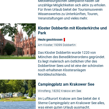
Mecklenburgischen Seenplatte haben Sie
unzählige Möglichkeiten sich aktiv zu erholen.
Für Ihren Urlaub bietet der Tourismusverein
Wissenswertes zu Unterkünften, Touren,
Veranstaltungen und vieles mehr.
Kloster Dobbertin mit Klosterkirche und
Park
Heute geschlossen
Am Kloster, 19399 Dobbertin
Das Kloster Dobbertin wurde 1220 von
©
Mönchen des Benediktinerordens gegründet.
Es liegt malerisch am östlichen Ufer des
Dobbertiner Sees und ist eine der schönsten
noch erhaltenen Klosteranlagen
Norddeutschlands.
Campingplatz am Krakower See
Windfang, 18292 Krakow am See
Im Luftkurort Krakow am See bietet der 4
Sterne Campingplatz am Krakower See alles,
was einen guten Urlaub ausmacht.