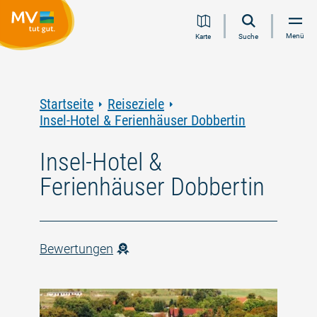
Zum
Zur
Zur
Zum
Menü
Karte
Suche
Inhalt
Navigation
Volltextsuche
Footer
springen
springen
springen
springen
Startseite
Reiseziele
Insel-Hotel & Ferienhäuser Dobbertin
Insel-Hotel &
Ferienhäuser Dobbertin
Bewertungen