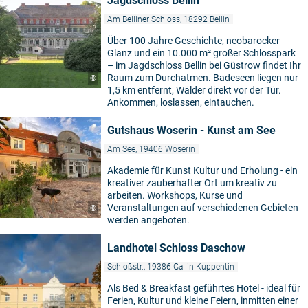
Jagdschloss Bellin
Am Belliner Schloss, 18292 Bellin
Über 100 Jahre Geschichte, neobarocker
Glanz und ein 10.000 m² großer Schlosspark
– im Jagdschloss Bellin bei Güstrow findet Ihr
Raum zum Durchatmen. Badeseen liegen nur
©
1,5 km entfernt, Wälder direkt vor der Tür.
Ankommen, loslassen, eintauchen.
Gutshaus Woserin - Kunst am See
Am See, 19406 Woserin
Akademie für Kunst Kultur und Erholung - ein
kreativer zauberhafter Ort um kreativ zu
arbeiten. Workshops, Kurse und
Veranstaltungen auf verschiedenen Gebieten
©
werden angeboten.
Landhotel Schloss Daschow
Schloßstr., 19386 Gallin-Kuppentin
Als Bed & Breakfast geführtes Hotel - ideal für
Ferien, Kultur und kleine Feiern, inmitten einer