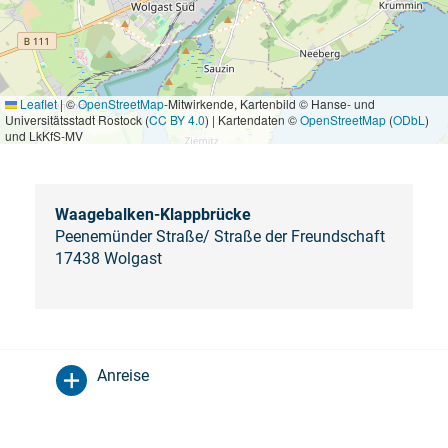
Leaflet
|
©
OpenStreetMap
-Mitwirkende, Kartenbild © Hanse- und
Universitätsstadt Rostock (
CC BY 4.0
) | Kartendaten ©
OpenStreetMap
(
ODbL
)
und LkKfS-MV
Waagebalken-Klappbrücke
Peenemünder Straße/ Straße der Freundschaft
17438 Wolgast
Anreise