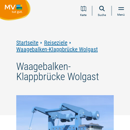
Zum
Zur
Zur
Zum
Menü
Karte
Suche
Inhalt
Navigation
Volltextsuche
Footer
springen
springen
springen
springen
Startseite
Reiseziele
Waagebalken-Klappbrücke Wolgast
Waagebalken-
Klappbrücke Wolgast