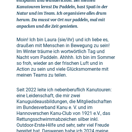
entspannt und wunderschön. Bei meinen
Kanutouren lernst Du Paddeln, hast Spaß in der
Natur und im Team. Ich organisiere alles drum
herum. Du musst vor Ort nur paddeln, mal mit
anpacken und die Zeit genießen.
Moin! Ich bin Laura (sie/ihr) und ich liebe es,
draußen mit Menschen in Bewegung zu sein!
Im Winter träume ich wortwörtlich Tag und
Nacht vom Paddeln. Ahhhh. Ich bin im Sommer
so froh, wieder an der frischen Luft und in
Action zu sein und viele Glücksmomente mit
meinen Teams zu teilen.
Seit 2022 leite ich nebenberuflich Kanutouren:
eine Leidenschaft, die mir zwei
Kanuguideausbildungen, die Mitgliedschaften
im Bundesverband Kanu e. V. und im
Hannoverschen Kanu-Club von 1921 e.V., das
Rettungsschwimmabzeichen silber inkl.
Outdoor-Erste-Hilfe und sehr, sehr viel Freude
bereitet hat. Deswegen habe ich 2024 meine