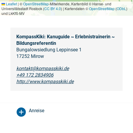
Leaflet
|
©
OpenStreetMap
-Mitwirkende, Kartenbild © Hanse- und
Universitätsstadt Rostock (
CC BY 4.0
) | Kartendaten ©
OpenStreetMap
(
ODbL
)
und LkKfS-MV
KompassKiki: Kanuguide ~ Erlebnistrainerin ~
Bildungsreferentin
Bungalowsiedlung Leppinsee 1
17252 Mirow
kontakt@kompasskiki.de
+49 172 2834906
http://www.kompasskiki.de
Anreise