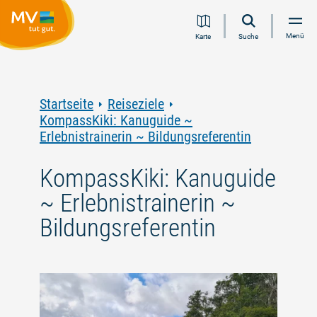
Zum
Zur
Zur
Zum
Menü
Karte
Suche
Inhalt
Navigation
Volltextsuche
Footer
springen
springen
springen
springen
Startseite
Reiseziele
KompassKiki: Kanuguide ~
Erlebnistrainerin ~ Bildungsreferentin
KompassKiki: Kanuguide
~ Erlebnistrainerin ~
Bildungsreferentin