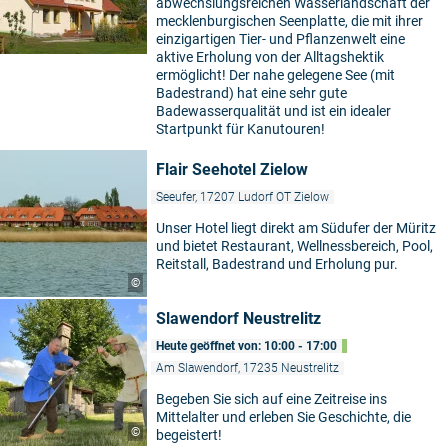
abwechslungsreichen Wasserlandschaft der
mecklenburgischen Seenplatte, die mit ihrer
einzigartigen Tier- und Pflanzenwelt eine
aktive Erholung von der Alltagshektik
ermöglicht! Der nahe gelegene See (mit
Badestrand) hat eine sehr gute
Badewasserqualität und ist ein idealer
Startpunkt für Kanutouren!
Flair Seehotel Zielow
Seeufer, 17207 Ludorf OT Zielow
Unser Hotel liegt direkt am Südufer der Müritz
und bietet Restaurant, Wellnessbereich, Pool,
Reitstall, Badestrand und Erholung pur.
©
Slawendorf Neustrelitz
Heute geöffnet von: 10:00 - 17:00
Am Slawendorf, 17235 Neustrelitz
Begeben Sie sich auf eine Zeitreise ins
Mittelalter und erleben Sie Geschichte, die
©
begeistert!