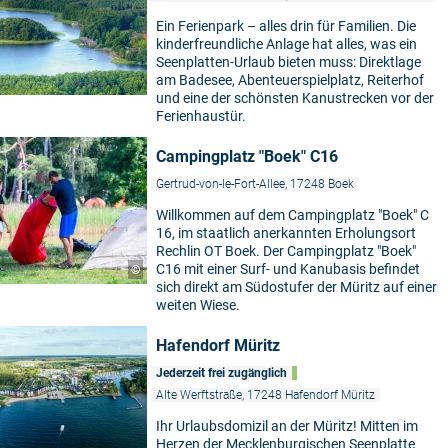
Ein Ferienpark – alles drin für Familien. Die
kinderfreundliche Anlage hat alles, was ein
Seenplatten-Urlaub bieten muss: Direktlage
am Badesee, Abenteuerspielplatz, Reiterhof
und eine der schönsten Kanustrecken vor der
Ferienhaustür.
Campingplatz "Boek" C16
Gertrud-von-le-Fort-Allee, 17248 Boek
Willkommen auf dem Campingplatz "Boek" C
16, im staatlich anerkannten Erholungsort
Rechlin OT Boek. Der Campingplatz "Boek"
C16 mit einer Surf- und Kanubasis befindet
©
sich direkt am Südostufer der Müritz auf einer
weiten Wiese.
Hafendorf Müritz
Jederzeit frei zugänglich
Alte Werftstraße, 17248 Hafendorf Müritz
Ihr Urlaubsdomizil an der Müritz! Mitten im
Herzen der Mecklenburgischen Seenplatte