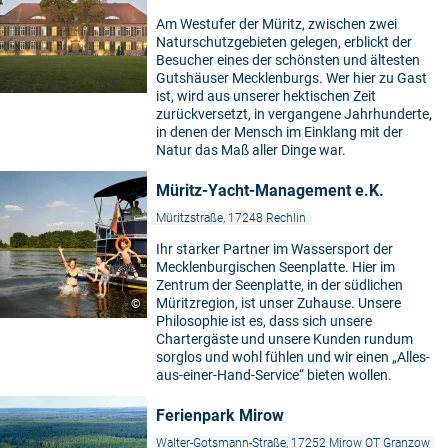
Am Westufer der Müritz, zwischen zwei
Naturschutzgebieten gelegen, erblickt der
Besucher eines der schönsten und ältesten
Gutshäuser Mecklenburgs. Wer hier zu Gast
ist, wird aus unserer hektischen Zeit
zurückversetzt, in vergangene Jahrhunderte,
in denen der Mensch im Einklang mit der
Natur das Maß aller Dinge war.
Müritz-Yacht-Management e.K.
Müritzstraße, 17248 Rechlin
Ihr starker Partner im Wassersport der
Mecklenburgischen Seenplatte. Hier im
Zentrum der Seenplatte, in der südlichen
Müritzregion, ist unser Zuhause. Unsere
©
Philosophie ist es, dass sich unsere
Chartergäste und unsere Kunden rundum
sorglos und wohl fühlen und wir einen „Alles-
aus-einer-Hand-Service“ bieten wollen.
Ferienpark Mirow
Walter-Gotsmann-Straße, 17252 Mirow OT Granzow