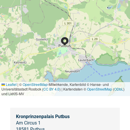
Leaflet
|
©
OpenStreetMap
-Mitwirkende, Kartenbild © Hanse- und
Universitätsstadt Rostock (
CC BY 4.0
) | Kartendaten ©
OpenStreetMap
(
ODbL
)
und LkKfS-MV
Kronprinzenpalais Putbus
Am Circus 1
18581 Putbus