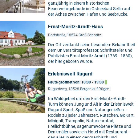
ganzjährig in einem historischen
Feuerwehrgebäude im Ostseebad Sellin auf
der Achse zwischen Hafen und Seebrücke.
Ernst-Moritz-Arndt-Haus
Dorfstraße, 18574 Groß Schoritz
Der Ort verdankt seine besondere Bekanntheit
dem Universitätsprofessor, Schriftsteller und
Publizisten Ernst Moritz Arndt (1769 - 1860),
der hier geboren wurde.
©
Erlebniswelt Rugard
Heute geöffnet von: 10:00 - 19:00
Rugardweg, 18528 Bergen auf Rügen
Im Waldgebiet um den Erst-Moritz-Arndt-
Turm können Jung und Alt in der Erlebniswelt
Rugard Sport, Spaß und Natur genießen -
Rodeln zu jeder Jahreszeit, Rutschen, GoKart,
Minigolf, Trampolin, Naturlehrpfad,
Freilichtbühne, sagenumwobene Plätze und
Denkmäler sowie ein Hotel mit Restaurant -
das alles in einem geographisch und