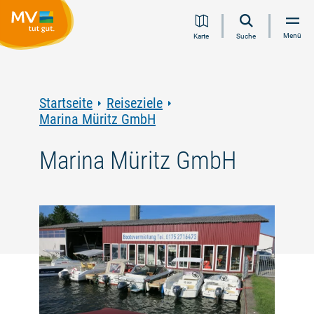
Zum
Zur
Zur
Zum
Menü
Karte
Suche
Inhalt
Navigation
Volltextsuche
Footer
springen
springen
springen
springen
Startseite
Reiseziele
Marina Müritz GmbH
Marina Müritz GmbH