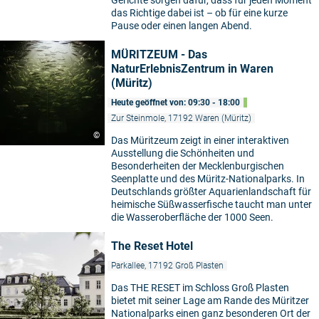
Gerichte sorgen dafür, dass für jeden Moment
das Richtige dabei ist – ob für eine kurze
Pause oder einen langen Abend.
MÜRITZEUM - Das
NaturErlebnisZentrum in Waren
(Müritz)
Heute geöffnet von: 09:30 - 18:00
Zur Steinmole, 17192 Waren (Müritz)
©
Das Müritzeum zeigt in einer interaktiven
Ausstellung die Schönheiten und
Besonderheiten der Mecklenburgischen
Seenplatte und des Müritz-Nationalparks. In
Deutschlands größter Aquarienlandschaft für
heimische Süßwasserfische taucht man unter
die Wasseroberfläche der 1000 Seen.
The Reset Hotel
Parkallee, 17192 Groß Plasten
Das THE RESET im Schloss Groß Plasten
bietet mit seiner Lage am Rande des Müritzer
Nationalparks einen ganz besonderen Ort der