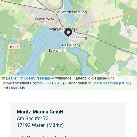
Leaflet
|
©
OpenStreetMap
-Mitwirkende, Kartenbild © Hanse- und
Universitätsstadt Rostock (
CC BY 4.0
) | Kartendaten ©
OpenStreetMap
(
ODbL
)
und LkKfS-MV
Müritz-Marina GmbH
Am Seeufer 73
17192 Waren (Müritz)