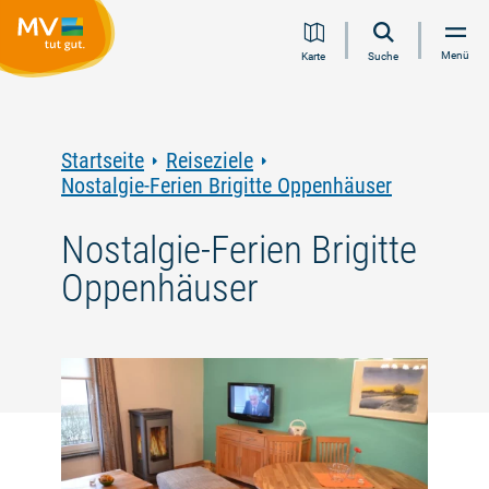
Zum
Zur
Zur
Zum
Menü
Karte
Suche
Inhalt
Navigation
Volltextsuche
Footer
springen
springen
springen
springen
Startseite
Reiseziele
Nostalgie-Ferien Brigitte Oppenhäuser
Nostalgie-Ferien Brigitte
Oppenhäuser