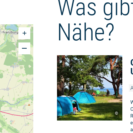
Was gibt
Nähe?
A
W
C
©
R
e
a