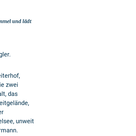
ümmel und lädt
gler.
iterhof,
ie zwei
lt, das
eitgelände,
er
elsee, unweit
ermann.