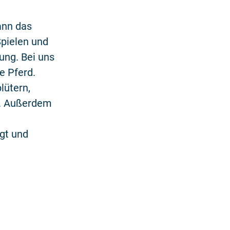
ann das
pielen und
ung. Bei uns
ge Pferd.
lütern,
n. Außerdem
egt und