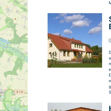
M
G
D
a
m
e
E
n
g
S