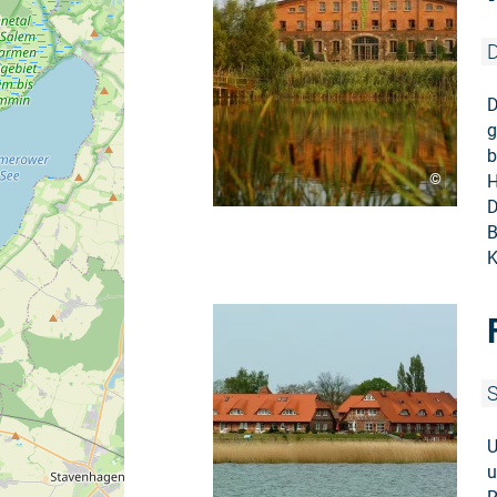
D
D
g
b
©
H
D
B
K
S
U
u