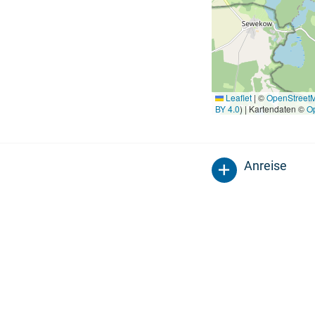
Leaflet
|
©
OpenStreet
BY 4.0
) | Kartendaten ©
O
Anreise