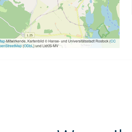
Map
-Mitwirkende, Kartenbild © Hanse- und Universitätsstadt Rostock (
CC
penStreetMap
(
ODbL
) und LkKfS-MV