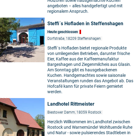
Holzofen sowie hausgemachte Kuchen
angeboten – alles handgefertigt und mit
regionalem Anspruch.
Steffi´s Hofladen in Steffenshagen
Heute geschlossen
Dorfstraße, 18209 Steffenshagen
Steffi´s Hofladen bietet regionale Produkte
von umliegenden Betrieben, darunter frische
Eier, Kaffee aus der Kaffeemanufaktur
Bargeshagen und Ziegenmilcheis aus Glasin.
Am Sonntag gibt es hausgebackenen
Kuchen. Handgemachtes sowie saisonale
Veranstaltungen runden das Angebot ab. Das
Hofcafé kann für private Feiern gemietet
werden.
Landhotel Rittmeister
Biestower Damm, 18059 Rostock
Herzlich Willkommen im Landhotel zwischen
Rostock und Warnemünde! Wohltuende Ruhe
und Natur - sowie pulsierendes Stadtleben in