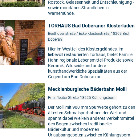
Rostock. Gelassenheit und Entschleunigung -
sowie mondänes Strandleben in
Warnemünde.
TORHAUS Bad Doberaner Klosterladen
Beethovenstraße / Ecke Klosterstraße, 18209 Bad
Doberan
Hier im Westteil des Klostergeländes, im
liebevoll restaurierten Torhaus, bietet Familie
Hahn regionale Lebensmittel-Produkte sowie
©
Keramik, Wildseide und andere
kunsthandwerkliche Spezialitäten aus der
Gegend um Bad Doberan an.
Mecklenburgische Bäderbahn Molli
Fritz-Reuter-Straße, 18225 Kühlungsborn
Der Molli mit 900 mm Spurweite gehört zu den
ältesten Schmalspurbahnen der Welt und
spannt dabei wie kein anderes Verkehrsmittel
den Bogen zwischen traditioneller
©
Bäderkultur und modernen
Urlaubsangeboten zwischen Kühlungsborn