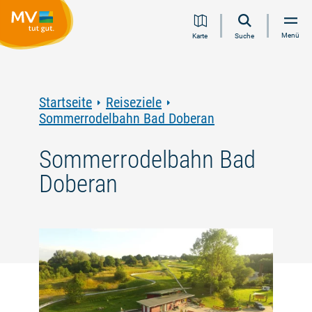
Zum
Zur
Zur
Zum
Menü
Karte
Suche
Inhalt
Navigation
Volltextsuche
Footer
springen
springen
springen
springen
Startseite
Reiseziele
Sommerrodelbahn Bad Doberan
Sommerrodelbahn Bad
Doberan