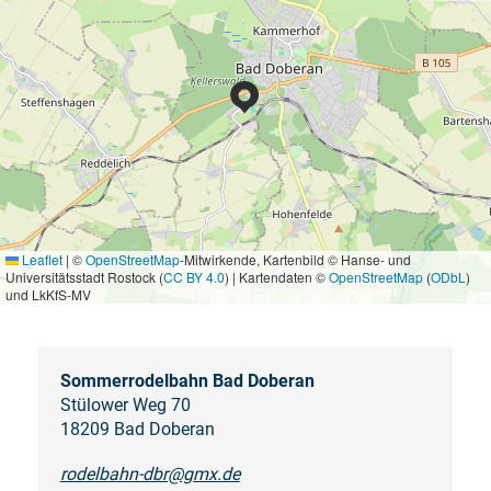
Leaflet
|
©
OpenStreetMap
-Mitwirkende, Kartenbild © Hanse- und
Universitätsstadt Rostock (
CC BY 4.0
) | Kartendaten ©
OpenStreetMap
(
ODbL
)
und LkKfS-MV
Sommerrodelbahn Bad Doberan
Stülower Weg 70
18209 Bad Doberan
rodelbahn-dbr@gmx.de