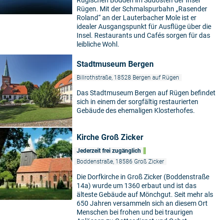
Rügischen Bodden im Südosten der Insel
Rügen. Mit der Schmalspurbahn „Rasender
Roland“ an der Lauterbacher Mole ist er
idealer Ausgangspunkt für Ausflüge über die
Insel. Restaurants und Cafés sorgen für das
leibliche Wohl.
Stadtmuseum Bergen
Billrothstraße, 18528 Bergen auf Rügen
Das Stadtmuseum Bergen auf Rügen befindet
sich in einem der sorgfältig restaurierten
Gebäude des ehemaligen Klosterhofes.
Kirche Groß Zicker
Jederzeit frei zugänglich
Boddenstraße, 18586 Groß Zicker
Die Dorfkirche in Groß Zicker (Boddenstraße
14a) wurde um 1360 erbaut und ist das
älteste Gebäude auf Mönchgut. Seit mehr als
650 Jahren versammeln sich an diesem Ort
Menschen bei frohen und bei traurigen