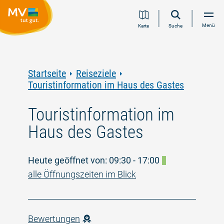
Zum
Zur
Zur
Zum
Menü
Karte
Suche
Inhalt
Navigation
Volltextsuche
Footer
springen
springen
springen
springen
Startseite
Reiseziele
Touristinformation im Haus des Gastes
Touristinformation im
Haus des Gastes
Heute geöffnet von: 09:30 - 17:00
alle Öffnungszeiten im Blick
Bewertungen