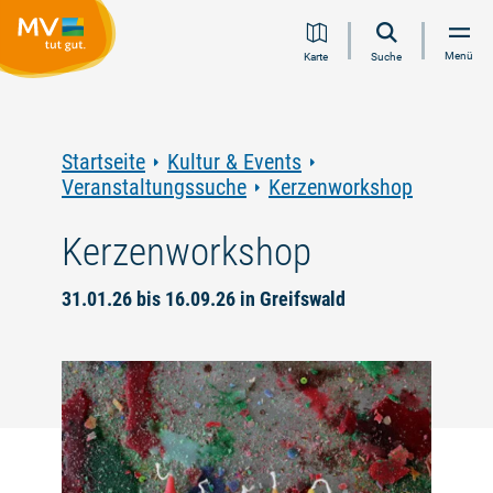
Zum
Zur
Zur
Zum
Menü
Karte
Suche
Inhalt
Navigation
Volltextsuche
Footer
springen
springen
springen
springen
Startseite
Kultur & Events
Veranstaltungssuche
Kerzenworkshop
Kerzenworkshop
31.01.26 bis 16.09.26 in Greifswald