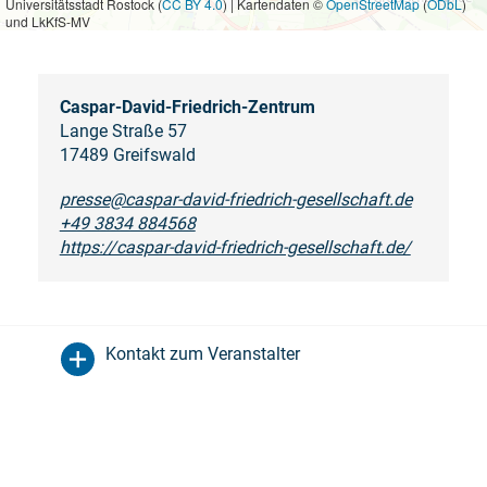
Universitätsstadt Rostock (
CC BY 4.0
) | Kartendaten ©
OpenStreetMap
(
ODbL
)
und LkKfS-MV
Caspar-David-Friedrich-Zentrum
Lange Straße 57
17489 Greifswald
presse@caspar-david-friedrich-gesellschaft.de
+49 3834 884568
https://caspar-david-friedrich-gesellschaft.de/
Kontakt zum Veranstalter