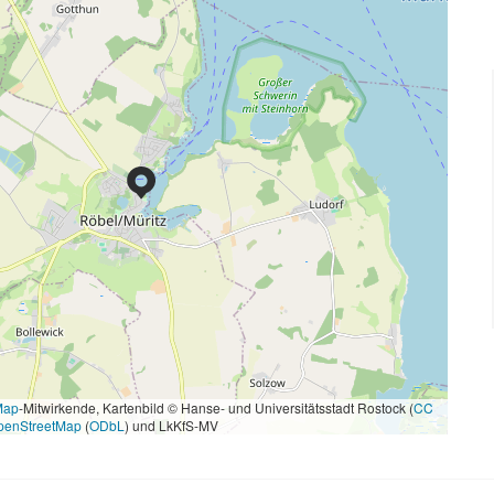
Map
-Mitwirkende, Kartenbild © Hanse- und Universitätsstadt Rostock (
CC
penStreetMap
(
ODbL
) und LkKfS-MV