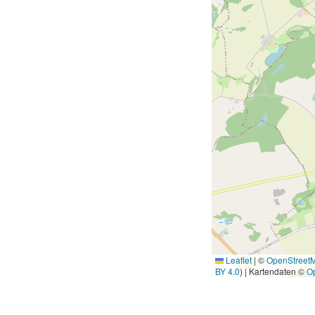
Leaflet
|
©
OpenStreet
BY 4.0
) | Kartendaten ©
O