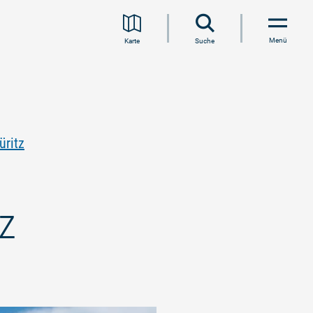
Menü
Karte
Suche
üritz
z