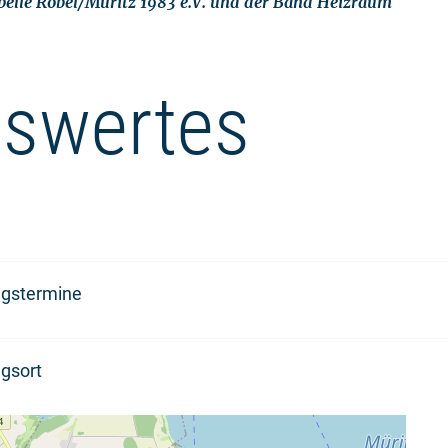
pelle Röbel/Müritz 1983 e.V. und der Band Heizraum
swertes
ngstermine
gsort