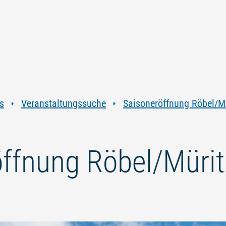
Zum
Zur
Zur
Zum
Inhalt
Navigation
Volltextsuche
Footer
springen
springen
springen
springen
s
Veranstaltungssuche
Saisoneröffnung Röbel/M
ffnung Röbel/Mürit