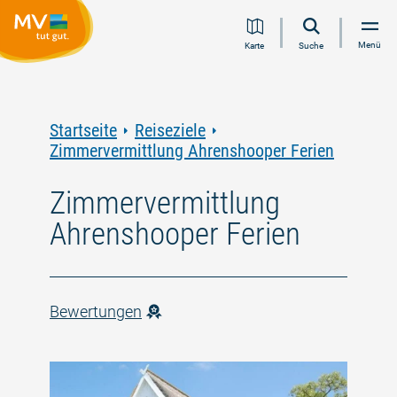
Zum
Zur
Zur
Zum
Menü
Karte
Suche
Inhalt
Navigation
Volltextsuche
Footer
springen
springen
springen
springen
Startseite
Reiseziele
Zimmervermittlung Ahrenshooper Ferien
Zimmervermittlung
Ahrenshooper Ferien
Bewertungen