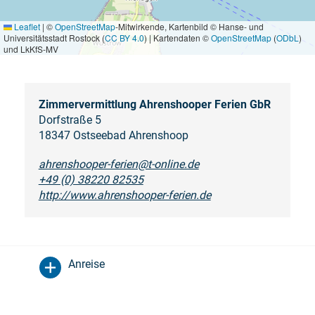
Leaflet
|
©
OpenStreetMap
-Mitwirkende, Kartenbild © Hanse- und
Universitätsstadt Rostock (
CC BY 4.0
) | Kartendaten ©
OpenStreetMap
(
ODbL
)
und LkKfS-MV
Zimmervermittlung Ahrenshooper Ferien GbR
Dorfstraße 5
18347 Ostseebad Ahrenshoop
ahrenshooper-ferien@t-online.de
+49 (0) 38220 82535
http://www.ahrenshooper-ferien.de
Anreise