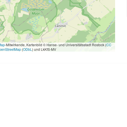
Map
-Mitwirkende, Kartenbild © Hanse- und Universitätsstadt Rostock (
CC
penStreetMap
(
ODbL
) und LkKfS-MV