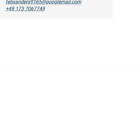
felixanders9165@googlemail.com
+49 173 7067749