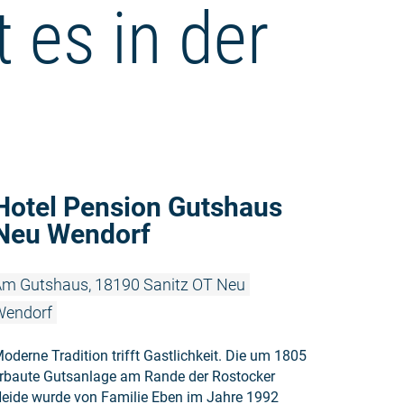
 es in der
Weiterlese
Hotel Pension Gutshaus
Neu Wendorf
m Gutshaus, 18190 Sanitz OT Neu
Wendorf
oderne Tradition trifft Gastlichkeit. Die um 1805
rbaute Gutsanlage am Rande der Rostocker
eide wurde von Familie Eben im Jahre 1992