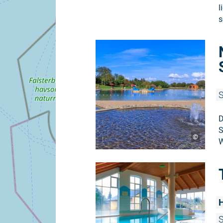
l
s
S
D
S
©
W
H
S