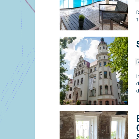
D
1
©
R
I
d
d