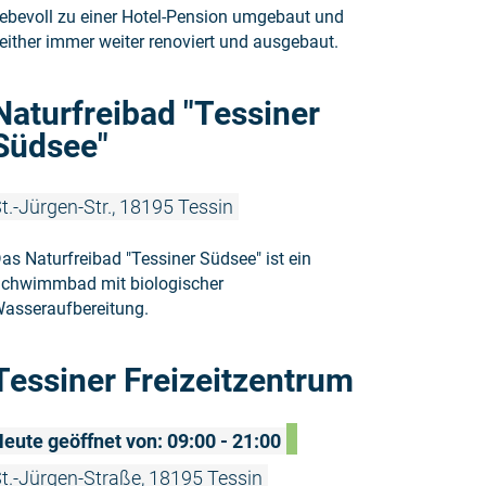
iebevoll zu einer Hotel-Pension umgebaut und
either immer weiter renoviert und ausgebaut.
Weiterlesen
Naturfreibad "Tessiner
Südsee"
t.-Jürgen-Str., 18195 Tessin
as Naturfreibad "Tessiner Südsee" ist ein
chwimmbad mit biologischer
asseraufbereitung.
Weiterlesen
Tessiner Freizeitzentrum
eute geöffnet von: 09:00 - 21:00
t.-Jürgen-Straße, 18195 Tessin