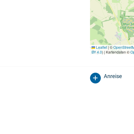
Leaflet
|
©
OpenStreet
BY 4.0
) | Kartendaten ©
O
Anreise