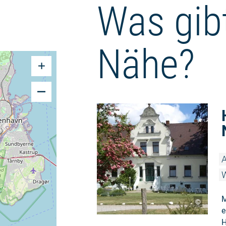
Was gibt
Nähe?
A
M
©
e
H