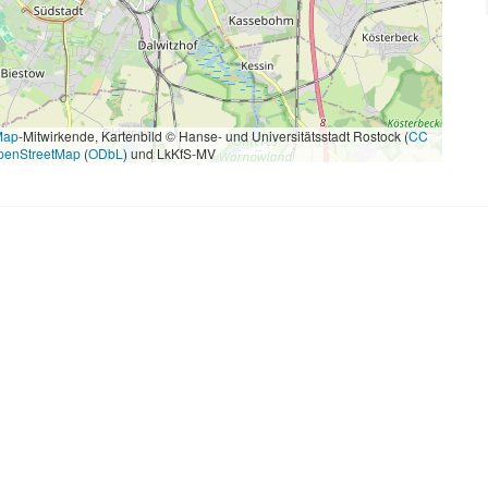
Map
-Mitwirkende, Kartenbild © Hanse- und Universitätsstadt Rostock (
CC
penStreetMap
(
ODbL
) und LkKfS-MV