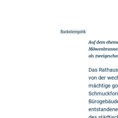
Backsteingotik
Auf dem ehemal
Möwenbrunnen 
als zweigescho
Das Rathaus
von der wech
mächtige go
Schmuckform
Bürogebäude
entstandene
des städtis