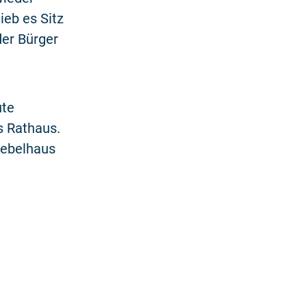
eb es Sitz
er Bürger
ute
s Rathaus.
iebelhaus