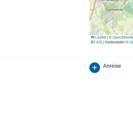
Leaflet
|
©
OpenStreet
BY 4.0
) | Kartendaten ©
O
Anreise