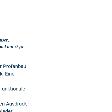
user,
tand um 1270
er Profanbau
k. Eine
funktionale
e
ren Ausdruck
wieder