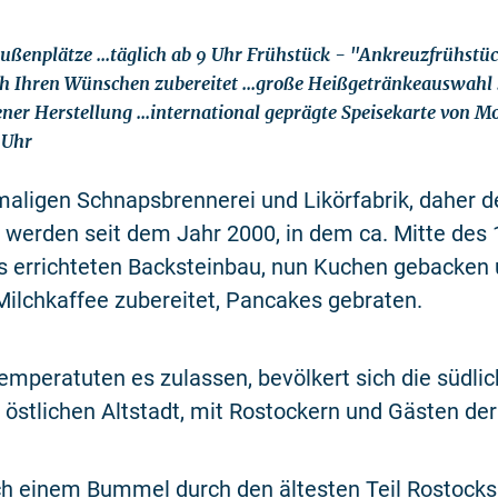
ußenplätze ...täglich ab 9 Uhr Frühstück - "Ankreuzfrühstü
ch Ihren Wünschen zubereitet ...große Heißgetränkeauswahl 
ner Herstellung ...international geprägte Speisekarte von Mo
 Uhr
maligen Schnapsbrennerei und Likörfabrik, daher 
 werden seit dem Jahr 2000, in dem ca. Mitte des
s errichteten Backsteinbau, nun Kuchen gebacken
ilchkaffee zubereitet, Pancakes gebraten.
emperatuten es zulassen, bevölkert sich die südlic
 östlichen Altstadt, mit Rostockern und Gästen de
ch einem Bummel durch den ältesten Teil Rostock