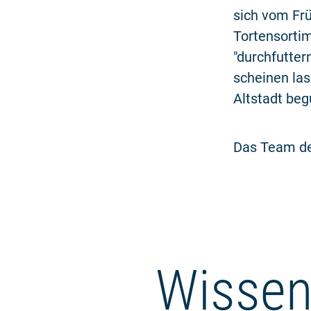
sich vom Fr
Tortensortim
"durchfutte
scheinen las
Altstadt beg
Das Team der
Wissen