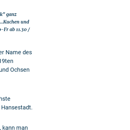
ck" ganz
...Kuchen und
-Fr ab 11.30 /
der Name des
 19ten
 und Ochsen
hste
r Hansestadt.
s, kann man