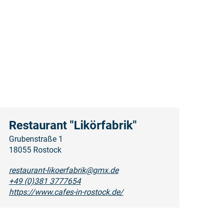
Restaurant "Likörfabrik"
Grubenstraße 1
18055 Rostock
restaurant-likoerfabrik@gmx.de
+49 (0)381 3777654
https://www.cafes-in-rostock.de/