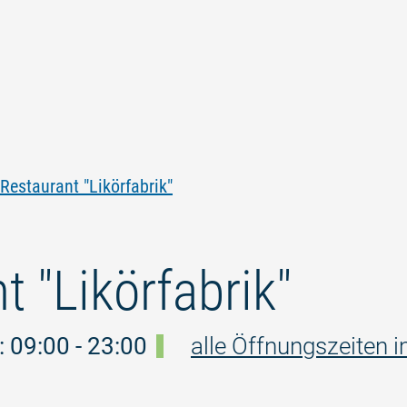
Zum
Zur
Zur
Zum
Inhalt
Navigation
Volltextsuche
Footer
springen
springen
springen
springen
Restaurant "Likörfabrik"
t "Likörfabrik"
 09:00 - 23:00
alle Öffnungszeiten i