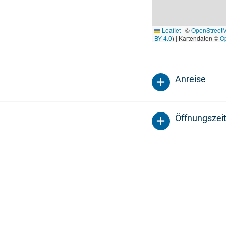
Leaflet
|
©
OpenStreet
BY 4.0
) | Kartendaten ©
O
Anreise
Öffnungszei