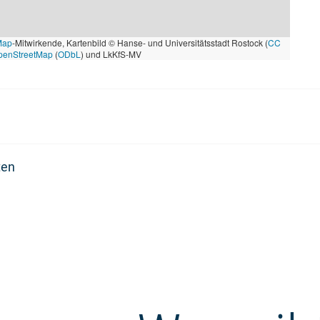
Map
-Mitwirkende, Kartenbild © Hanse- und Universitätsstadt Rostock (
CC
penStreetMap
(
ODbL
) und LkKfS-MV
ten