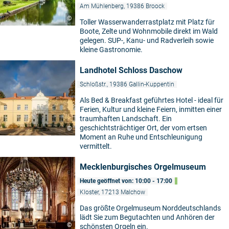
Am Mühlenberg, 19386 Broock
©
Toller Wasserwanderrastplatz mit Platz für
Boote, Zelte und Wohnmobile direkt im Wald
gelegen. SUP-, Kanu- und Radverleih sowie
kleine Gastronomie.
Landhotel Schloss Daschow
Schloßstr., 19386 Gallin-Kuppentin
Als Bed & Breakfast geführtes Hotel - ideal für
Ferien, Kultur und kleine Feiern, inmitten einer
traumhaften Landschaft. Ein
geschichtsträchtiger Ort, der vom ertsen
©
Moment an Ruhe und Entschleunigung
vermittelt.
Mecklenburgisches Orgelmuseum
Heute geöffnet von: 10:00 - 17:00
Kloster, 17213 Malchow
Das größte Orgelmuseum Norddeutschlands
lädt Sie zum Begutachten und Anhören der
©
schönsten Orgeln ein.