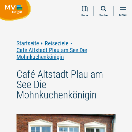
Zum
Zur
Zur
Zum
Menü
Karte
Suche
Inhalt
Navigation
Volltextsuche
Footer
springen
springen
springen
springen
Startseite
Reiseziele
Café Altstadt Plau am See Die
Mohnkuchenkönigin
Café Altstadt Plau am
See Die
Mohnkuchenkönigin