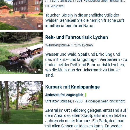
Am Schulzensee, 17258 Feldberger Seenlandschaft
OT Waldsee
Tauchen Sie ein in die unendliche Stille der
Wälder. Genießen Sie die herrlich frische Luft
inmitten unberührter Natur.
©
Reit- und Fahrtouristik Lychen
Weinbergstraße, 17279 Lychen
Wasser und Wald, Spaß und Erholung und
das mit kurz- und langohrigen Vierbeinern - zu
finden bei der Reit- und Fahrtouristik Lychen,
wo die Mulis aus der Uckermark zu Hause
©
sind.
Kurpark mit Kneippanlage
Jederzeit frei zugänglich
Strelitzer Strasse, 17258 Feldberger Seenlandschaft
Zentral im Ort Feldberg gelegen, entstand auf
dem Areal des alten Stadtparks in den letzten
Jahren ein neuer Kurpark: Ein Park, den man
mit allen Sinnen entdecken kann. Entweder