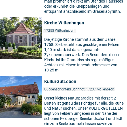
man promeniert direkt am Ufer des Haussees
oder erkundet die Kneippanlagen und
entspannt anschließend im Gräserlabyrinth.
Kirche Wittenhagen
17258 Wittenhagen
Die jetzige Kirche stammt aus dem Jahre
1758. Sie besteht aus geschlagenen Felsen.
1,60 m stark ist das sogenannte
Zyklopenmauerwerk. Das Besondere dieser
Kirche ist ihr Grundriss als regelmäßiges
Achteck mit einem Innendurchmesser von
10,25 m.
KulturGutLeben
Quadenschönfeld Bahnhof, 17237 Möllenbeck
Unser kleines Naturparadies mit derzeit 21
Betten ist genau das richtige für alle, die Ruhe
und Natur suchen. Unser KULTURGUTLEBEN
liegt von Feldern umgeben in der Nähe der
©
schönen Feldberger Seenlandschaft und lädt
ein zum Seele baumeln lassen sowie zu