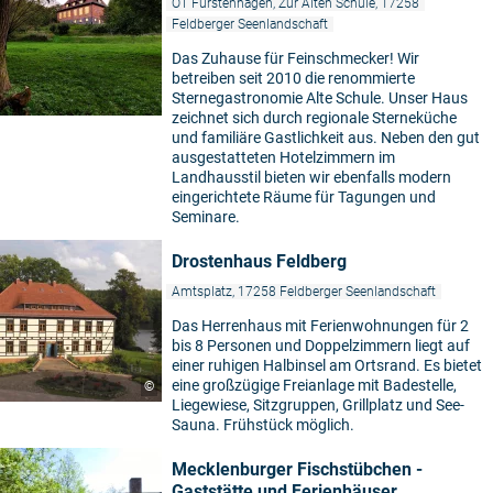
OT Fürstenhagen, Zur Alten Schule, 17258
Feldberger Seenlandschaft
Das Zuhause für Feinschmecker! Wir
betreiben seit 2010 die renommierte
Sternegastronomie Alte Schule. Unser Haus
zeichnet sich durch regionale Sterneküche
und familiäre Gastlichkeit aus. Neben den gut
ausgestatteten Hotelzimmern im
Landhausstil bieten wir ebenfalls modern
eingerichtete Räume für Tagungen und
Seminare.
Drostenhaus Feldberg
Amtsplatz, 17258 Feldberger Seenlandschaft
Das Herrenhaus mit Ferienwohnungen für 2
bis 8 Personen und Doppelzimmern liegt auf
einer ruhigen Halbinsel am Ortsrand. Es bietet
eine großzügige Freianlage mit Badestelle,
©
Liegewiese, Sitzgruppen, Grillplatz und See-
Sauna. Frühstück möglich.
Mecklenburger Fischstübchen -
Gaststätte und Ferienhäuser