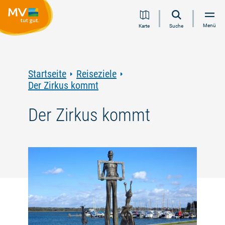
Zum
Zur
Zur
Zum
Menü
Karte
Suche
Inhalt
Navigation
Volltextsuche
Footer
springen
springen
springen
springen
Startseite
Reiseziele
Der Zirkus kommt
Der Zirkus kommt