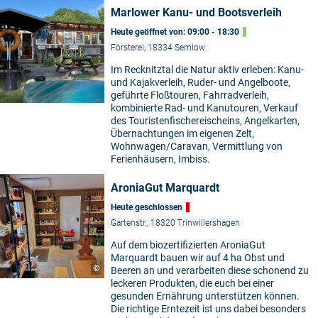
Marlower Kanu- und Bootsverleih
Heute geöffnet von: 09:00 - 18:30
Försterei, 18334 Semlow
Im Recknitztal die Natur aktiv erleben: Kanu-
und Kajakverleih, Ruder- und Angelboote,
geführte Floßtouren, Fahrradverleih,
kombinierte Rad- und Kanutouren, Verkauf
des Touristenfischereischeins, Angelkarten,
Übernachtungen im eigenen Zelt,
Wohnwagen/Caravan, Vermittlung von
Ferienhäusern, Imbiss.
AroniaGut Marquardt
Heute geschlossen
Gartenstr., 18320 Trinwillershagen
Auf dem biozertifizierten AroniaGut
Marquardt bauen wir auf 4 ha Obst und
©
Beeren an und verarbeiten diese schonend zu
leckeren Produkten, die euch bei einer
gesunden Ernährung unterstützen können.
Die richtige Erntezeit ist uns dabei besonders