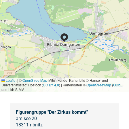
Leaflet
|
©
OpenStreetMap
-Mitwirkende, Kartenbild © Hanse- und
Universitätsstadt Rostock (
CC BY 4.0
) | Kartendaten ©
OpenStreetMap
(
ODbL
)
und LkKfS-MV
Figurengruppe "Der Zirkus kommt"
am see 20
18311 ribnitz