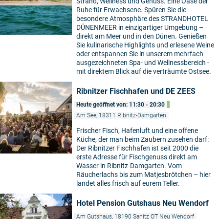
Strand, Wellness und Genuss. Eine Oase der
Ruhe für Erwachsene. Spüren Sie die
besondere Atmosphäre des STRANDHOTEL
DÜNENMEER in einzigartiger Umgebung –
direkt am Meer und in den Dünen. Genießen
Sie kulinarische Highlights und erlesene Weine
oder entspannen Sie in unserem mehrfach
ausgezeichneten Spa- und Wellnessbereich -
mit direktem Blick auf die verträumte Ostsee.
Ribnitzer Fischhafen und DE ZEES
Heute geöffnet von: 11:30 - 20:30
Am See, 18311 Ribnitz-Damgarten
Frischer Fisch, Hafenluft und eine offene
Küche, der man beim Zaubern zusehen darf:
Der Ribnitzer Fischhafen ist seit 2000 die
erste Adresse für Fischgenuss direkt am
Wasser in Ribnitz-Damgarten. Vom
Räucherlachs bis zum Matjesbrötchen – hier
landet alles frisch auf eurem Teller.
Hotel Pension Gutshaus Neu Wendorf
Am Gutshaus, 18190 Sanitz OT Neu Wendorf