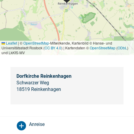
Leaflet
|
©
OpenStreetMap
-Mitwirkende, Kartenbild © Hanse- und
Universitätsstadt Rostock (
CC BY 4.0
) | Kartendaten ©
OpenStreetMap
(
ODbL
)
und LkKfS-MV
Dorfkirche Reinkenhagen
Schwarzer Weg
18519 Reinkenhagen
Anreise