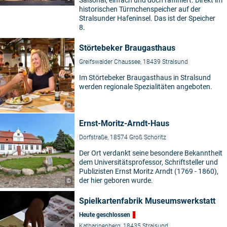
Saisonal, einfach und doch raffiniert. Direkt im
historischen Türmchenspeicher auf der
Stralsunder Hafeninsel. Das ist der Speicher
8.
Störtebeker Braugasthaus
Greifswalder Chaussee, 18439 Stralsund
Im Störtebeker Braugasthaus in Stralsund
werden regionale Spezialitäten angeboten.
©
Ernst-Moritz-Arndt-Haus
Dorfstraße, 18574 Groß Schoritz
Der Ort verdankt seine besondere Bekanntheit
dem Universitätsprofessor, Schriftsteller und
Publizisten Ernst Moritz Arndt (1769 - 1860),
der hier geboren wurde.
©
Spielkartenfabrik Museumswerkstatt
Heute geschlossen
Katharinenberg, 18435 Stralsund