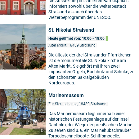
Die Ausstellung im sanierten Barockpalais
informiert sowohl über die Welterbestadt
Stralsund als auch über das
Welterbeprogramm der UNESCO.
St. Nikolai Stralsund
Heute geöffnet von: 10:00 - 18:00
Alter Markt, 18439 Stralsund
Die älteste der drei Stralsunder Pfarrkirchen
ist die monumentale St. Nikolaikirche am
Alten Markt. Sie gehört mit ihren zwei
imposanten Orgeln, Buchholz und Schuke, zu
den schönsten Sakralgebäuden
Nordeuropas.
Marinemuseum
Zur Sternschanze, 18439 Stralsund
Das Marinemuseum liegt innerhalb einer
historischen Festungsanlage auf der Insel
Dänholm, der Wiege der preußischen Marine.
Zu sehen sind u.a. ein Marinehubschrauber,
©
Torpedoschnellboote, Schiffsmodelle,