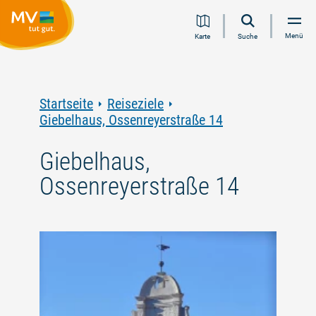
Zum
Zur
Zur
Zum
Menü
Karte
Suche
Inhalt
Navigation
Volltextsuche
Footer
springen
springen
springen
springen
Startseite
Reiseziele
Giebelhaus, Ossenreyerstraße 14
Giebelhaus,
Ossenreyerstraße 14