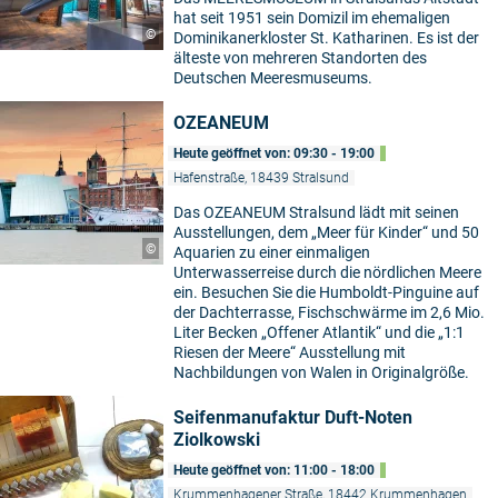
hat seit 1951 sein Domizil im ehemaligen
©
Dominikanerkloster St. Katharinen. Es ist der
älteste von mehreren Standorten des
Deutschen Meeresmuseums.
OZEANEUM
Heute geöffnet von: 09:30 - 19:00
Hafenstraße, 18439 Stralsund
Das OZEANEUM Stralsund lädt mit seinen
Ausstellungen, dem „Meer für Kinder“ und 50
©
Aquarien zu einer einmaligen
Unterwasserreise durch die nördlichen Meere
ein. Besuchen Sie die Humboldt-Pinguine auf
der Dachterrasse, Fischschwärme im 2,6 Mio.
Liter Becken „Offener Atlantik“ und die „1:1
Riesen der Meere“ Ausstellung mit
Nachbildungen von Walen in Originalgröße.
Seifenmanufaktur Duft-Noten
Ziolkowski
Heute geöffnet von: 11:00 - 18:00
Krummenhagener Straße, 18442 Krummenhagen