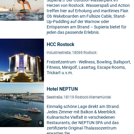
Supieria // Der Outdoor-Wasserpark im
Herzen von Rostock. Wasserspaß und Action
treffen hier auf Erholung und maritimes Flair.
Ob Wakeboarden am Fullsize Cable, Stand-
©
Up-Paddling auf der Warnow oder
Entspannen am Strand – Supieria bietet für
jeden das passende Erlebnis.
HCC Rostock
Industriestraße, 18069 Rostock
Freizeitzentrum - Wellness, Bowling, Ballsport,
Fitness, Minigolf, Lasertag, Escape Rooms,
Trickart u.v.m.
©
Hotel NEPTUN
Seestraße, 18119 Rostock-Warnemünde
Einmalig schöne Lage direkt am Strand.
Jedes Zimmer mit Balkon & Meerblick.
Kulinarische Vielfalt in verschiedenen
Restaurants, der NEPTUN SPA und das
©
zertifizierte Original-Thalassozentrum
erwarten Sie.