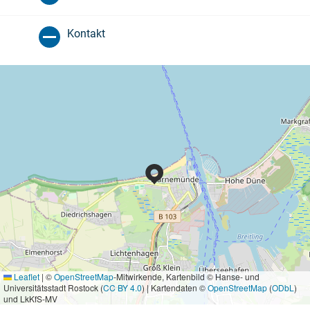
Kontakt
Leaflet
|
©
OpenStreetMap
-Mitwirkende, Kartenbild © Hanse- und
Universitätsstadt Rostock (
CC BY 4.0
) | Kartendaten ©
OpenStreetMap
(
ODbL
)
und LkKfS-MV