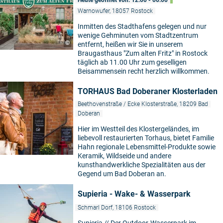
Heute geöffnet von: 12:00 - 00:00
Warnowufer, 18057 Rostock
Inmitten des Stadthafens gelegen und nur
wenige Gehminuten vom Stadtzentrum
©
entfernt, heißen wir Sie in unserem
Braugasthaus "Zum alten Fritz" in Rostock
täglich ab 11.00 Uhr zum geselligen
Beisammensein recht herzlich willkommen.
TORHAUS Bad Doberaner Klosterladen
Beethovenstraße / Ecke Klosterstraße, 18209 Bad
Doberan
Hier im Westteil des Klostergeländes, im
liebevoll restaurierten Torhaus, bietet Familie
Hahn regionale Lebensmittel-Produkte sowie
Keramik, Wildseide und andere
kunsthandwerkliche Spezialitäten aus der
Gegend um Bad Doberan an.
Supieria - Wake- & Wasserpark
Schmarl Dorf, 18106 Rostock