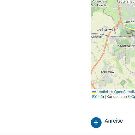
Leaflet
|
©
OpenStreet
BY 4.0
) | Kartendaten ©
O
Anreise