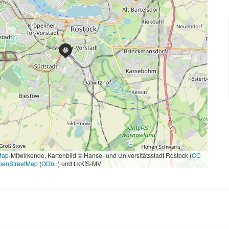
Map
-Mitwirkende, Kartenbild © Hanse- und Universitätsstadt Rostock (
CC
penStreetMap
(
ODbL
) und LkKfS-MV