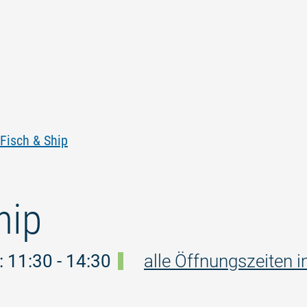
Zum
Zur
Zur
Zum
Inhalt
Navigation
Volltextsuche
Footer
springen
springen
springen
springen
Fisch & Ship
hip
 11:30 - 14:30
alle Öffnungszeiten i