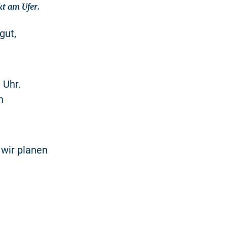
kt am Ufer.
gut,
 Uhr.
n
 wir planen