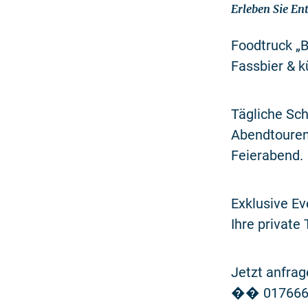
Erleben Sie En
Foodtruck „B
Fassbier & k
Tägliche Sch
Abendtouren
Feierabend.
Exklusive Ev
Ihre private 
Jetzt anfrag
�� 017666