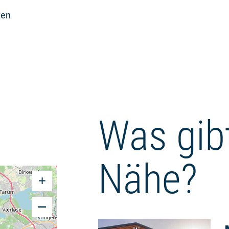
ten
Was gibt
Nähe?