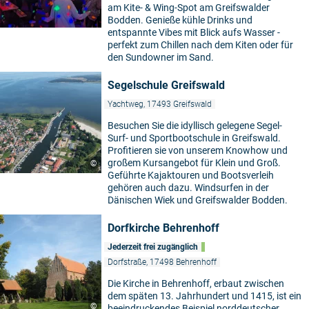
am Kite- & Wing-Spot am Greifswalder
Bodden. Genieße kühle Drinks und
entspannte Vibes mit Blick aufs Wasser -
perfekt zum Chillen nach dem Kiten oder für
den Sundowner im Sand.
Segelschule Greifswald
Yachtweg, 17493 Greifswald
Besuchen Sie die idyllisch gelegene Segel-
Surf- und Sportbootschule in Greifswald.
Profitieren sie von unserem Knowhow und
großem Kursangebot für Klein und Groß.
©
Geführte Kajaktouren und Bootsverleih
gehören auch dazu. Windsurfen in der
Dänischen Wiek und Greifswalder Bodden.
Dorfkirche Behrenhoff
Jederzeit frei zugänglich
Dorfstraße, 17498 Behrenhoff
Die Kirche in Behrenhoff, erbaut zwischen
dem späten 13. Jahrhundert und 1415, ist ein
©
beeindruckendes Beispiel norddeutscher