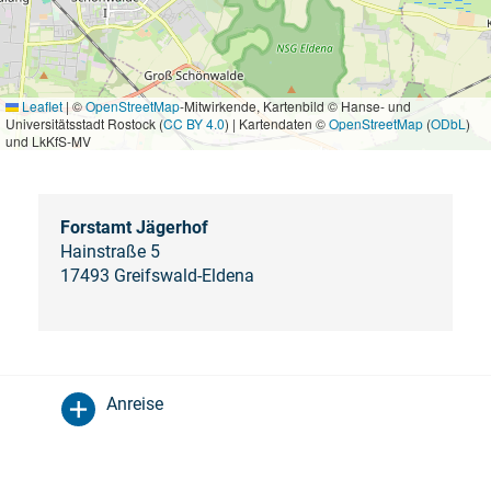
Leaflet
|
©
OpenStreetMap
-Mitwirkende, Kartenbild © Hanse- und
Universitätsstadt Rostock (
CC BY 4.0
) | Kartendaten ©
OpenStreetMap
(
ODbL
)
und LkKfS-MV
Forstamt Jägerhof
Hainstraße 5
17493 Greifswald-Eldena
Anreise