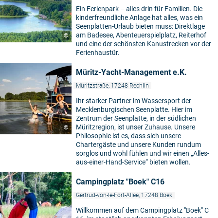
Ein Ferienpark – alles drin für Familien. Die
kinderfreundliche Anlage hat alles, was ein
Seenplatten-Urlaub bieten muss: Direktlage
am Badesee, Abenteuerspielplatz, Reiterhof
©
und eine der schönsten Kanustrecken vor der
Ferienhaustür.
Müritz-Yacht-Management e.K.
Müritzstraße, 17248 Rechlin
Ihr starker Partner im Wassersport der
Mecklenburgischen Seenplatte. Hier im
Zentrum der Seenplatte, in der südlichen
Müritzregion, ist unser Zuhause. Unsere
©
Philosophie ist es, dass sich unsere
Chartergäste und unsere Kunden rundum
sorglos und wohl fühlen und wir einen „Alles-
aus-einer-Hand-Service“ bieten wollen.
Campingplatz "Boek" C16
Gertrud-von-le-Fort-Allee, 17248 Boek
Willkommen auf dem Campingplatz "Boek" C