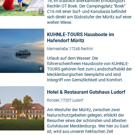
16, im staatlich anerkannten Erholungsort
Rechlin OT Boek. Der Campingplatz "Boek"
C16 mit einer Surf- und Kanubasis befindet
©
sich direkt am Südostufer der Müritz auf einer
weiten Wiese.
KUHNLE-TOURS Hausboote im
Hafendorf Müritz
Marinastraße, 17248 Rechlin
Urlaub auf dem Wasser: Die
führerscheinfreien Hausboote von KUHNLE-
©
TOURS gehören fest zum Landschaftsbild der
Mecklenburgischen Seenplatte und sind
Inbegriff von Gemütlichkeit und Komfort.
Hotel & Restaurant Gutshaus Ludorf
Rondell, 17207 Ludorf
Am Westufer der Müritz, zwischen zwei
Naturschutzgebieten gelegen, erblickt der
Besucher eines der schönsten und ältesten
Gutshäuser Mecklenburgs. Wer hier zu Gast
ist, wird aus unserer hektischen Zeit