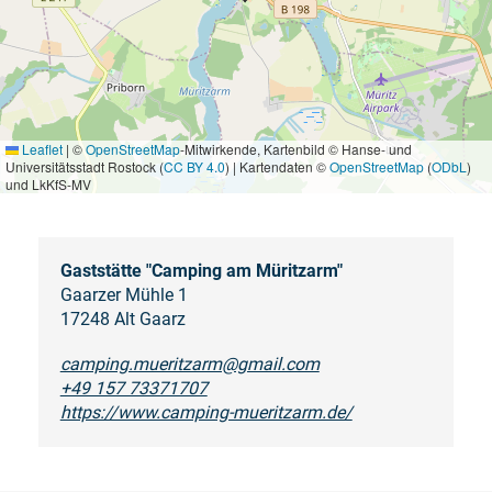
Leaflet
|
©
OpenStreetMap
-Mitwirkende, Kartenbild © Hanse- und
Universitätsstadt Rostock (
CC BY 4.0
) | Kartendaten ©
OpenStreetMap
(
ODbL
)
und LkKfS-MV
Gaststätte "Camping am Müritzarm"
Gaarzer Mühle 1
17248 Alt Gaarz
camping.mueritzarm@gmail.com
+49 157 73371707
https://www.camping-mueritzarm.de/