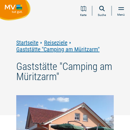
Zum
Zur
Zur
Zum
Menü
Karte
Suche
Inhalt
Navigation
Volltextsuche
Footer
springen
springen
springen
springen
Startseite
Reiseziele
Gaststätte "Camping am Müritzarm"
Gaststätte "Camping am
Müritzarm"