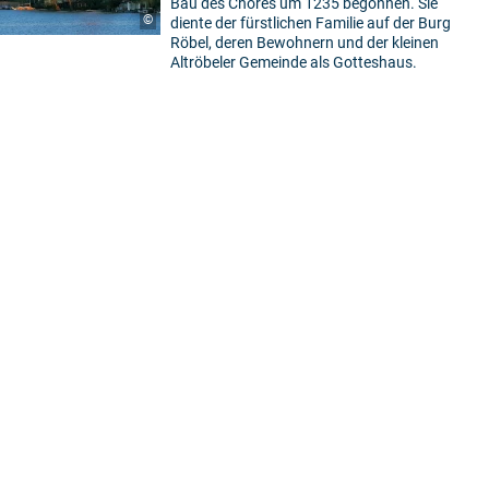
Bau des Chores um 1235 begonnen. Sie
©
diente der fürstlichen Familie auf der Burg
Röbel, deren Bewohnern und der kleinen
Altröbeler Gemeinde als Gotteshaus.
5