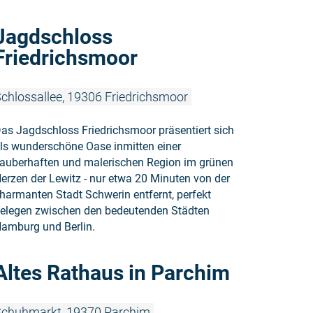
Weiterlese
Jagdschloss
Friedrichsmoor
chlossallee, 19306 Friedrichsmoor
as Jagdschloss Friedrichsmoor präsentiert sich
ls wunderschöne Oase inmitten einer
auberhaften und malerischen Region im grünen
erzen der Lewitz - nur etwa 20 Minuten von der
harmanten Stadt Schwerin entfernt, perfekt
elegen zwischen den bedeutenden Städten
amburg und Berlin.
Weiterlesen
Altes Rathaus in Parchim
chuhmarkt, 19370 Parchim