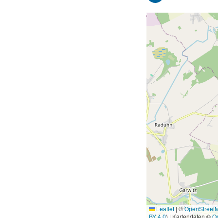
Leaflet
|
©
OpenStreet
BY 4.0
) | Kartendaten ©
O