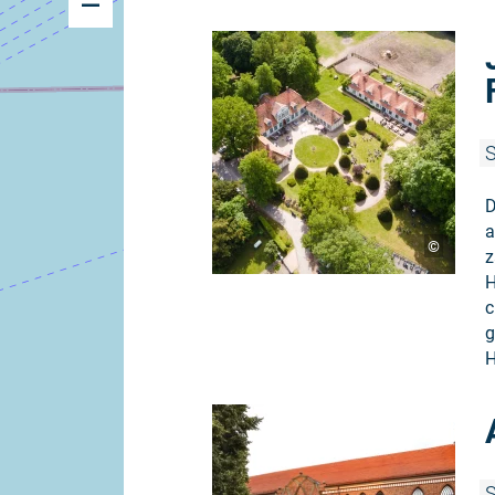
S
D
a
©
z
H
c
g
H
S