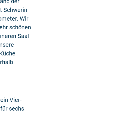
Rand der
t Schwerin
lometer. Wir
sehr schönen
eineren Saal
Unsere
 Küche,
rhalb
ein Vier-
für sechs