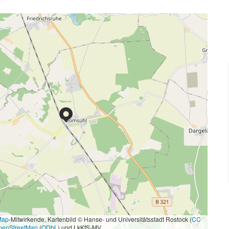
Map
-Mitwirkende, Kartenbild © Hanse- und Universitätsstadt Rostock (
CC
penStreetMap
(
ODbL
) und LkKfS-MV