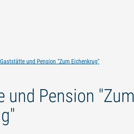
Zum
Zur
Zur
Zum
Inhalt
Navigation
Volltextsuche
Footer
springen
springen
springen
springen
Gaststätte und Pension "Zum Eichenkrug"
te und Pension "Zu
ug"