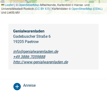
Leaflet
|
©
OpenStreetMap
-Mitwirkende, Kartenbild © Hanse- und
Universitätsstadt Rostock (
CC BY 4.0
) | Kartendaten ©
OpenStreetMap
(
ODbL
)
und LkKfS-MV
Genialwarenladen
Gadebuscher Straße 6
19205 Paetrow
info@genialwarenladen.de
+49 3886 7059888
http://www.genialwarenladen.de
Anreise