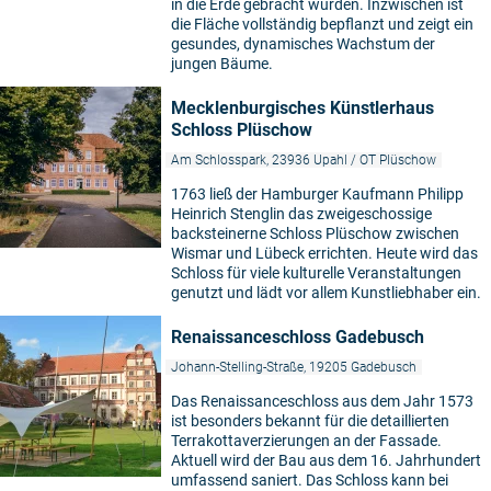
in die Erde gebracht wurden. Inzwischen ist
die Fläche vollständig bepflanzt und zeigt ein
gesundes, dynamisches Wachstum der
jungen Bäume.
Mecklenburgisches Künstlerhaus
Schloss Plüschow
Am Schlosspark, 23936 Upahl / OT Plüschow
1763 ließ der Hamburger Kaufmann Philipp
Heinrich Stenglin das zweigeschossige
backsteinerne Schloss Plüschow zwischen
Wismar und Lübeck errichten. Heute wird das
Schloss für viele kulturelle Veranstaltungen
genutzt und lädt vor allem Kunstliebhaber ein.
Renaissanceschloss Gadebusch
Johann-Stelling-Straße, 19205 Gadebusch
Das Renaissanceschloss aus dem Jahr 1573
ist besonders bekannt für die detaillierten
Terrakottaverzierungen an der Fassade.
Aktuell wird der Bau aus dem 16. Jahrhundert
umfassend saniert. Das Schloss kann bei