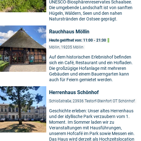
UNESCO-Biosphärenreservates Schaalsee.
Die umgebende Landschaft ist von sanften
Hügeln, Wäldern, Seen und den nahen
Naturstränden der Ostsee geprägt.
Rauchhaus Möllin
Heute geöffnet von: 11:00 - 21:30
Möllin, 19205 Möllin
Auf dem historischen Erlebnishof befinden
sich ein Café, Restaurant und ein Hofladen.
Die großzügige Hofanlage mit mehreren
Gebäuden und einem Bauerngarten kann
auch für Feiern gemietet werden.
Herrenhaus Schönhof
Schloßstraße, 23936 Testorf-Steinfort OT Schönhof
Geschichte erleben: Unser altes Herrenhaus
und der idyllische Park verzaubern vom 1.
Moment. Im Sommer laden wir zu
Veranstaltungen mit Hausführungen,
unserem Hofcafé im Park sowie Messen ein.
Das Haus wird derzeit als Hochzeitslocation