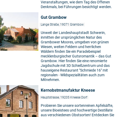
Veranstaltungen, wie dem Tag des Offenen
Denkmals, bei Führungen besichtigt werden.
Gut Grambow
Lange Straße, 19071 Grambow
Unweit der Landeshauptstadt Schwerin,
inmitten der ursprünglichen Natur des
Grambower Moores, umgeben von grünen
Wiesen, weiten Feldern und herrlichen
©
Wäldern finden Sie ein Paradebeispiel
mecklenburgischer Gutsromantik – das Gut
Grambow. Hier finden Sie eine renomierte
Jagdschule mit 3D Schießzentrum und das
hauseigene Restaurant "Schmiede 16" mit
regionalen - Wildspezialitäten auch zum
Mitnehmen.
Kernobstmanufaktur Kneese
Hauptstrasse, 19205 Kneese Dorf
Probieren Sie unsere sortenreinen Apfelsäfte,
unsere Bioeistees und hochwertige Destillate
5
aus verschiedenen Obstsorten! Entdecken Sie