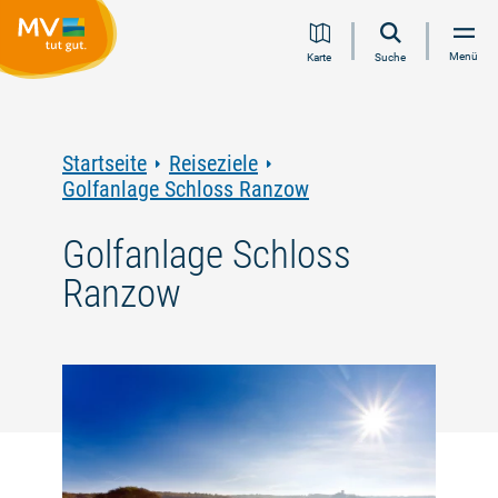
Zum
Zur
Zur
Zum
Menü
Karte
Suche
Inhalt
Navigation
Volltextsuche
Footer
springen
springen
springen
springen
Startseite
Reiseziele
Golfanlage Schloss Ranzow
Golfanlage Schloss
Ranzow