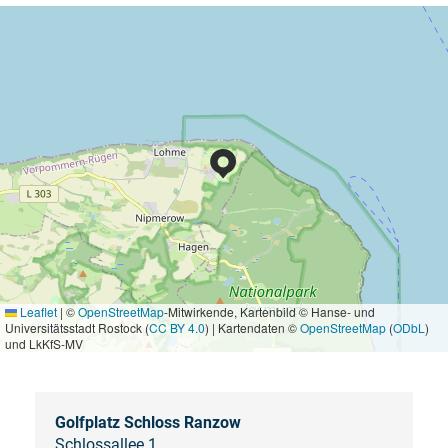
Leaflet
|
©
OpenStreetMap
-Mitwirkende, Kartenbild © Hanse- und
Universitätsstadt Rostock (
CC BY 4.0
) | Kartendaten ©
OpenStreetMap
(
ODbL
)
und LkKfS-MV
Golfplatz Schloss Ranzow
Schlossallee 1