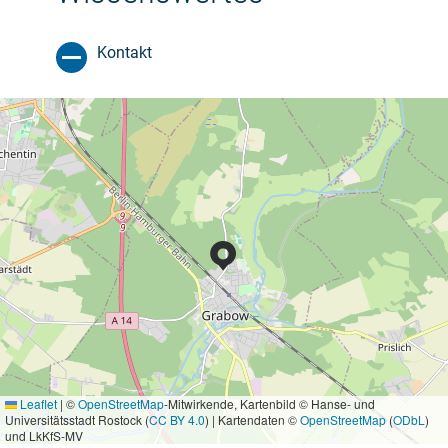
Kontakt
Leaflet
|
©
OpenStreetMap
-Mitwirkende, Kartenbild © Hanse- und
Universitätsstadt Rostock (
CC BY 4.0
) | Kartendaten ©
OpenStreetMap
(
ODbL
)
und LkKfS-MV