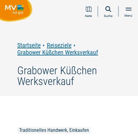
Zum
Zur
Zur
Zum
Menü
Karte
Suche
Inhalt
Navigation
Volltextsuche
Footer
springen
springen
springen
springen
Startseite
Reiseziele
Grabower Küßchen Werksverkauf
Grabower Küßchen
Werksverkauf
Traditionelles Handwerk, Einkaufen