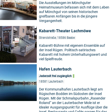
Die Ausstellungen im Mönchguter
Heimatmuseum befassen sich mit dem Leben
auf Mönchgut von seinen historischen
greifbaren Anfängen bis in die jüngere
Vergangenheit.
Kabarett-Theater Lachmöwe
Strandstraße, 18586 Baabe
Kabarett-Bühne mit eigenem Ensemble auf
der Insel Rügen. Politisch-satirisches
Kabarett mit hohem Unterhaltungswert und
viel Spielfreude.
Hafen Lauterbach
Jederzeit frei zugänglich
18581 Lauterbach
Der Kommunalhafen Lauterbach liegt am
Rügischen Bodden im Südosten der Insel
Rügen. Mit der Schmalspurbahn „Rasender
Roland“ an der Lauterbacher Mole ist er
idealer Ausgangspunkt für Ausflüge über die
Insel. Restaurants und Cafés sorgen für das