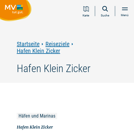
Zum
Zur
Zur
Zum
Menü
Karte
Suche
Inhalt
Navigation
Volltextsuche
Footer
springen
springen
springen
springen
Startseite
Reiseziele
Hafen Klein Zicker
Hafen Klein Zicker
Häfen und Marinas
Hafen Klein Zicker