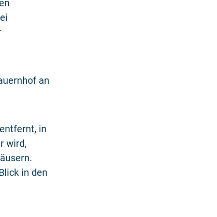
ren
ei
r
auernhof an
ntfernt, in
r wird,
häusern.
lick in den