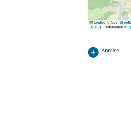
Leaflet
|
©
OpenStreet
BY 4.0
) | Kartendaten ©
O
Anreise