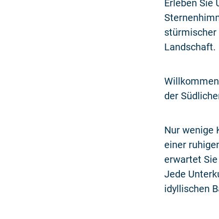
Erleben Sie
Sternenhimme
stürmischer 
Landschaft.
Willkommen 
der Südlich
Nur wenige K
einer ruhige
erwartet Sie
Jede Unterku
idyllischen 