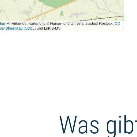
Map
-Mitwirkende, Kartenbild © Hanse- und Universitätsstadt Rostock (
CC
penStreetMap
(
ODbL
) und LkKfS-MV
Was gibt