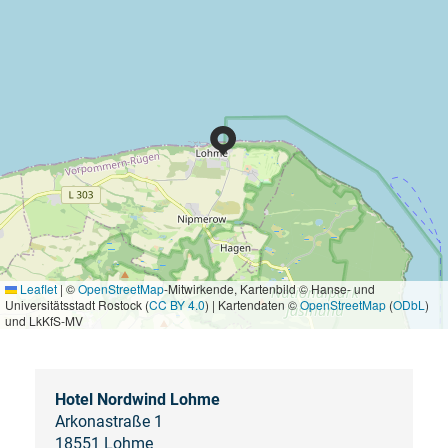
Leaflet
|
©
OpenStreetMap
-Mitwirkende, Kartenbild © Hanse- und
Universitätsstadt Rostock (
CC BY 4.0
) | Kartendaten ©
OpenStreetMap
(
ODbL
)
und LkKfS-MV
Hotel Nordwind Lohme
Arkonastraße 1
18551 Lohme