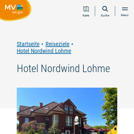
Zum
Zur
Zur
Zum
Menü
Karte
Suche
Inhalt
Navigation
Volltextsuche
Footer
springen
springen
springen
springen
Startseite
Reiseziele
Hotel Nordwind Lohme
Hotel Nordwind Lohme