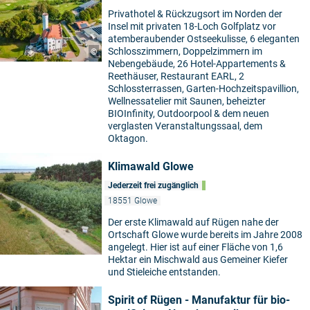
Privathotel & Rückzugsort im Norden der
Insel mit privaten 18-Loch Golfplatz vor
atemberaubender Ostseekulisse, 6 eleganten
Schlosszimmern, Doppelzimmern im
©
Nebengebäude, 26 Hotel-Appartements &
Reethäuser, Restaurant EARL, 2
Schlossterrassen, Garten-Hochzeitspavillion,
Wellnessatelier mit Saunen, beheizter
BIOInfinity, Outdoorpool & dem neuen
verglasten Veranstaltungssaal, dem
Oktagon.
Klimawald Glowe
Jederzeit frei zugänglich
18551 Glowe
Der erste Klimawald auf Rügen nahe der
Ortschaft Glowe wurde bereits im Jahre 2008
angelegt. Hier ist auf einer Fläche von 1,6
Hektar ein Mischwald aus Gemeiner Kiefer
und Stieleiche entstanden.
Spirit of Rügen - Manufaktur für bio-