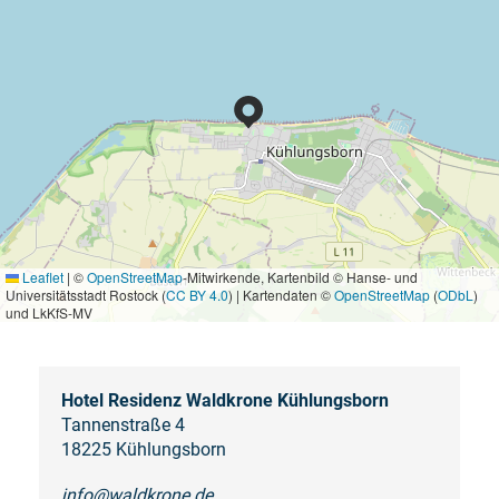
Leaflet
|
©
OpenStreetMap
-Mitwirkende, Kartenbild © Hanse- und
Universitätsstadt Rostock (
CC BY 4.0
) | Kartendaten ©
OpenStreetMap
(
ODbL
)
und LkKfS-MV
Hotel Residenz Waldkrone Kühlungsborn
Tannenstraße 4
18225 Kühlungsborn
info@waldkrone.de