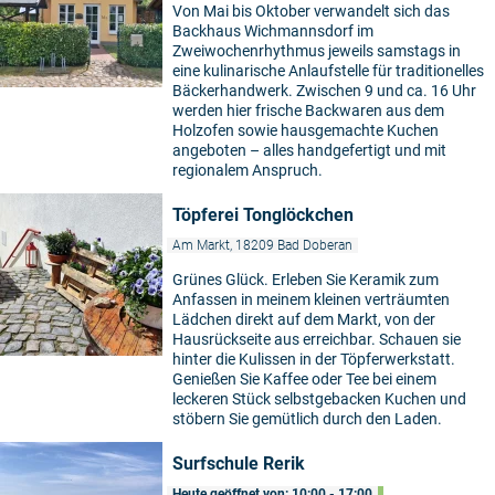
Von Mai bis Oktober verwandelt sich das
Backhaus Wichmannsdorf im
Zweiwochenrhythmus jeweils samstags in
eine kulinarische Anlaufstelle für traditionelles
Bäckerhandwerk. Zwischen 9 und ca. 16 Uhr
werden hier frische Backwaren aus dem
Holzofen sowie hausgemachte Kuchen
angeboten – alles handgefertigt und mit
regionalem Anspruch.
Töpferei Tonglöckchen
Am Markt, 18209 Bad Doberan
Grünes Glück. Erleben Sie Keramik zum
Anfassen in meinem kleinen verträumten
Lädchen direkt auf dem Markt, von der
Hausrückseite aus erreichbar. Schauen sie
hinter die Kulissen in der Töpferwerkstatt.
Genießen Sie Kaffee oder Tee bei einem
leckeren Stück selbstgebacken Kuchen und
stöbern Sie gemütlich durch den Laden.
Surfschule Rerik
Heute geöffnet von: 10:00 - 17:00