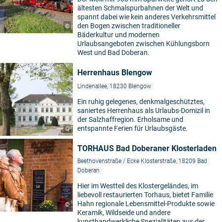
ältesten Schmalspurbahnen der Welt und
spannt dabei wie kein anderes Verkehrsmittel
den Bogen zwischen traditioneller
©
Bäderkultur und modernen
Urlaubsangeboten zwischen Kühlungsborn
West und Bad Doberan.
Herrenhaus Blengow
Lindenallee, 18230 Blengow
Ein ruhig gelegenes, denkmalgeschütztes,
saniertes Herrenhaus als Urlaubs-Domizil in
der Salzhaffregion. Erholsame und
entspannte Ferien für Urlaubsgäste.
©
TORHAUS Bad Doberaner Klosterladen
Beethovenstraße / Ecke Klosterstraße, 18209 Bad
Doberan
Hier im Westteil des Klostergeländes, im
liebevoll restaurierten Torhaus, bietet Familie
Hahn regionale Lebensmittel-Produkte sowie
©
Keramik, Wildseide und andere
kunsthandwerkliche Spezialitäten aus der