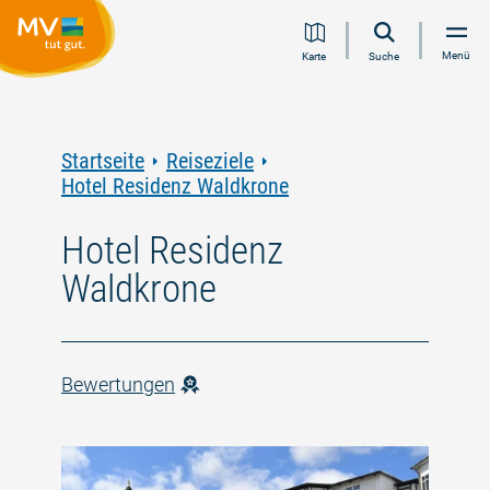
Zum
Zur
Zur
Zum
Menü
Karte
Suche
Inhalt
Navigation
Volltextsuche
Footer
springen
springen
springen
springen
Startseite
Reiseziele
Hotel Residenz Waldkrone
Hotel Residenz
Waldkrone
Bewertungen